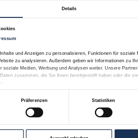
Details
Cookies
ressum
Sie möchten 
Kontakt
uns aufneh
halte und Anzeigen zu personalisieren, Funktionen für soziale 
(0)530
Website zu analysieren. Außerdem geben wir Informationen zu Ih
r soziale Medien, Werbung und Analysen weiter. Unsere Partner 
Daten zusammen, die Sie ihnen bereitgestellt haben oder die si
n.
Präferenzen
Statistiken