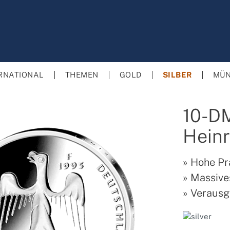
RNATIONAL
THEMEN
GOLD
SILBER
MÜN
10-D
Heinr
»
Hohe Pr
»
Massives
»
Verausg