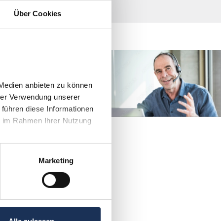
Über Cookies
direkt Kontakt mit
men?
Medien anbieten zu können 
4 906030
rer Verwendung unserer 
führen diese Informationen 
e im Rahmen Ihrer Nutzung 
Marketing