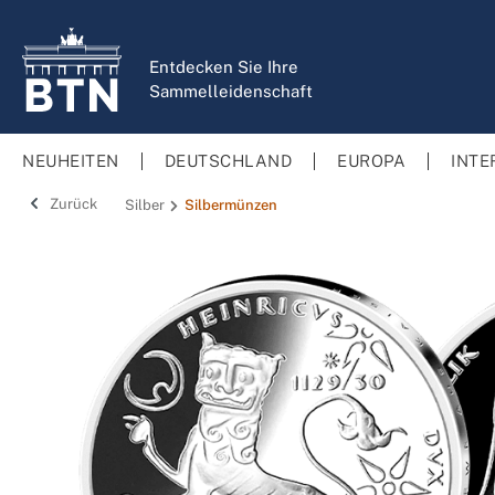
springen
Zur Hauptnavigation springen
Entdecken Sie Ihre
Sammelleidenschaft
NEUHEITEN
DEUTSCHLAND
EUROPA
INTE
Zurück
Silber
Silbermünzen