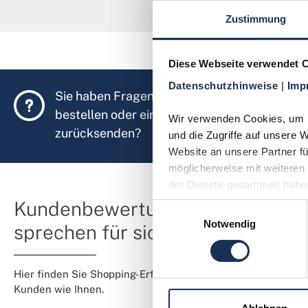
Zustimmung
Diese Webseite verwendet 
Datenschutzhinweise 
| 
Imp
Sie haben Fragen, möchten Münzen
bestellen oder eine Bestellung
Wir verwenden Cookies, um In
zurücksenden?
und die Zugriffe auf unsere 
Website an unsere Partner fü
möglicherweise mit weiteren 
der Dienste gesammelt habe
Kundenbewertungen
Einwilligungsauswahl
Notwendig
sprechen für sich
Hier finden Sie Shopping-Erfahrungen von
Kunden wie Ihnen.