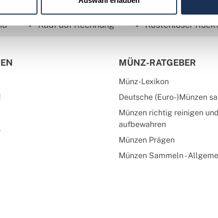
Auswahl erlauben
nd
Kauf auf Rechnung
Kostenloser Rück
IEN
MÜNZ-RATGEBER
Münz-Lexikon
d
Deutsche (Euro-)Münzen s
Münzen richtig reinigen un
aufbewahren
l
Münzen Prägen
Münzen Sammeln - Allgeme