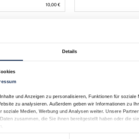
10,00 €
Details
Cookies
ressum
Gedenkprägung
Gold-Gedenkprägung Bib
halte und Anzeigen zu personalisieren, Funktionen für soziale 
szeichen Drache
Website zu analysieren. Außerdem geben wir Informationen zu Ih
r soziale Medien, Werbung und Analysen weiter. Unsere Partner 
Daten zusammen, die Sie ihnen bereitgestellt haben oder die si
54,95 €
n.