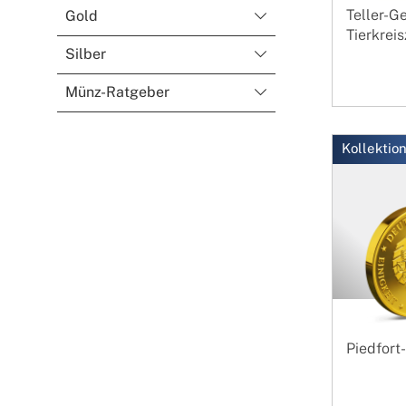
Teller-
Gold
Tierkrei
Silber
Münz-Ratgeber
Kollektio
Piedfor