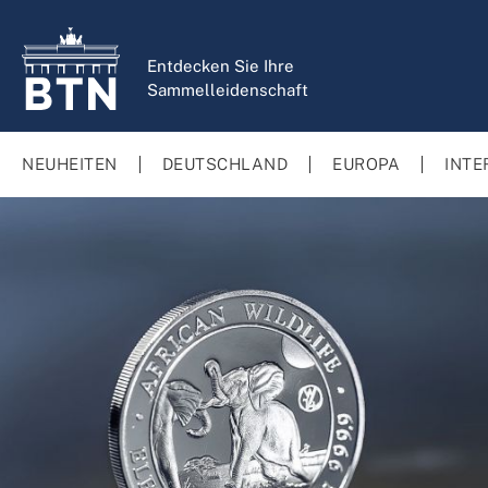
springen
Zur Hauptnavigation springen
Entdecken Sie Ihre
Sammelleidenschaft
NEUHEITEN
DEUTSCHLAND
EUROPA
INTE