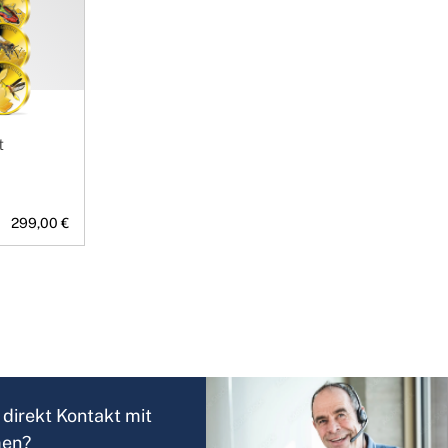
t
299,00 €
direkt Kontakt mit
men?