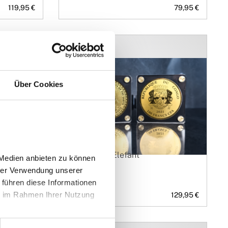
119,95 €
79,95 €
Kollektion
Über Cookies
er
Goldmünze Elefant
Medien anbieten zu können 
rer Verwendung unserer 
führen diese Informationen 
e im Rahmen Ihrer Nutzung 
119,95 €
129,95 €