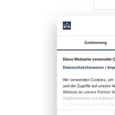
Zustimmung
Diese Webseite verwendet 
Datenschutzhinweise 
| 
Imp
Teller-
Wir verwenden Cookies, um In
Tierkrei
und die Zugriffe auf unsere 
Website an unsere Partner fü
möglicherweise mit weiteren 
der Dienste gesammelt habe
Einwilligungsauswahl