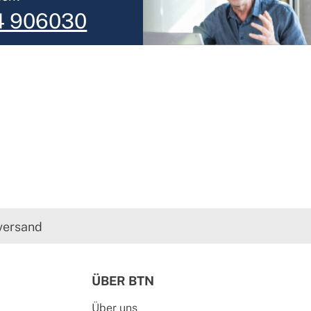
4 906030
versand
ÜBER BTN
Über uns