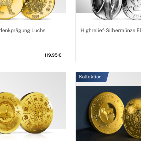
denkprägung Luchs
Highrelief-Silbermünze E
119,95 €
Kollektion