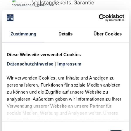
Vollständigkeits-Garantie
Gratis Zubehör
Jederzeit kündbar
Zustimmung
Details
Über Cookies
Preisvorteile
Diese Webseite verwendet Cookies
Datenschutzhinweise 
| 
Impressum
14 Tage Rückgaberecht
Wir verwenden Cookies, um Inhalte und Anzeigen zu 
Persönliche Beratung
personalisieren, Funktionen für soziale Medien anbieten 
zu können und die Zugriffe auf unsere Website zu 
analysieren. Außerdem geben wir Informationen zu Ihrer 
Verwendung unserer Website an unsere Partner für 
Empfehlungen der Woche
soziale Medien, Werbung und Analysen weiter. Unsere 
Partner führen diese Informationen möglicherweise mit 
weiteren Daten zusammen, die Sie ihnen bereitgestellt 
Einwilligungsauswahl
Aktuelle
Münzangebote
und neue