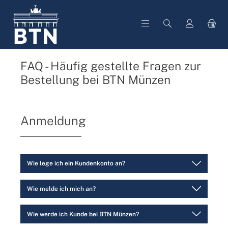
alt springen
FAQ - Häufig gestellte Fragen zur
Bestellung bei BTN Münzen
Anmeldung
Wie lege ich ein Kundenkonto an?
Wie melde ich mich an?
Wie werde ich Kunde bei BTN Münzen?