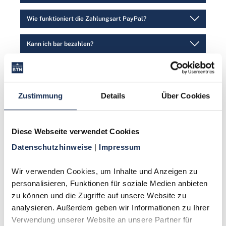
Wie funktioniert die Zahlungsart PayPal?
Kann ich bar bezahlen?
Ist eine Ratenzahlung möglich?
Ich habe eine Mahnung erhalten. Was jetzt?
Zustimmung
Details
Über Cookies
Warum kann ich nicht mit Rechnung bezahlen?
Diese Webseite verwendet Cookies
Rücksendung
Datenschutzhinweise 
| 
Impressum
Wir verwenden Cookies, um Inhalte und Anzeigen zu 
personalisieren, Funktionen für soziale Medien anbieten 
Wo finde ich das Retouren-Label?
zu können und die Zugriffe auf unsere Website zu 
analysieren. Außerdem geben wir Informationen zu Ihrer 
Wie kann ich meine Bestellung zurücksenden?
Verwendung unserer Website an unsere Partner für 