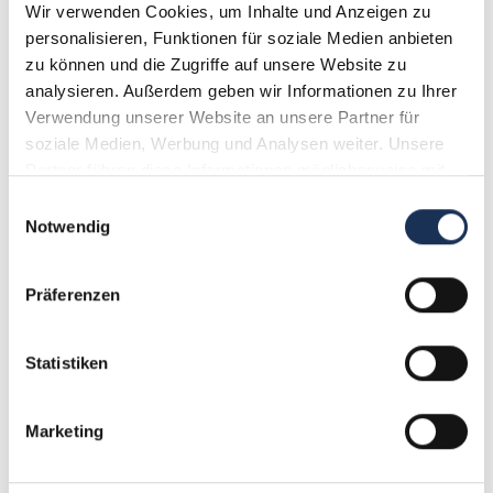
Wir verwenden Cookies, um Inhalte und Anzeigen zu 
personalisieren, Funktionen für soziale Medien anbieten 
Weitere Details
zu können und die Zugriffe auf unsere Website zu 
analysieren. Außerdem geben wir Informationen zu Ihrer 
Verwendung unserer Website an unsere Partner für 
soziale Medien, Werbung und Analysen weiter. Unsere 
Partner führen diese Informationen möglicherweise mit 
weiteren Daten zusammen, die Sie ihnen bereitgestellt 
Einwilligungsauswahl
haben oder die sie im Rahmen Ihrer Nutzung der Dienste 
Notwendig
gesammelt haben.
Präferenzen
Statistiken
5-D-Mark-Gedenkmünze Karl Marx
Marketing
23,95 €