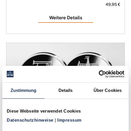
49,95 €
Weitere Details
Zustimmung
Details
Über Cookies
5-DM-Münze 500. Geburtstag Albrecht Dürer
Diese Webseite verwendet Cookies
Datenschutzhinweise 
| 
Impressum
49,95 €