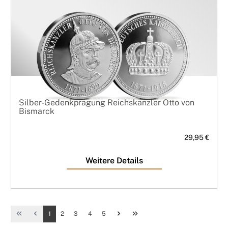
Silber-Gedenkprägung Reichskanzler Otto von
Bismarck
29,95 €
Weitere Details
Seite
Seite
Seite
Seite
Seite
1
2
3
4
5