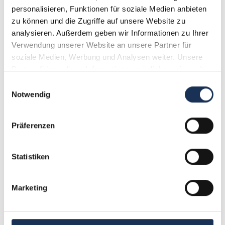
personalisieren, Funktionen für soziale Medien anbieten 
Weitere Details
zu können und die Zugriffe auf unsere Website zu 
analysieren. Außerdem geben wir Informationen zu Ihrer 
Verwendung unserer Website an unsere Partner für 
soziale Medien, Werbung und Analysen weiter. Unsere 
Partner führen diese Informationen möglicherweise mit 
weiteren Daten zusammen, die Sie ihnen bereitgestellt 
Einwilligungsauswahl
haben oder die sie im Rahmen Ihrer Nutzung der Dienste 
Notwendig
gesammelt haben.
Präferenzen
Statistiken
Goldmünze Die Heiligen Drei Könige
Marketing
119,95 €