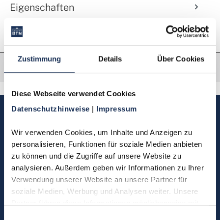
Eigenschaften
Zustimmung
Details
Über Cookies
Diese Webseite verwendet Cookies
Datenschutzhinweise 
| 
Impressum
Sie haben Fragen, möchten
Münzen bestellen oder eine
Wir verwenden Cookies, um Inhalte und Anzeigen zu 
Bestellung zurücksenden?
personalisieren, Funktionen für soziale Medien anbieten 
zu können und die Zugriffe auf unsere Website zu 
analysieren. Außerdem geben wir Informationen zu Ihrer 
Kontakt
Verwendung unserer Website an unsere Partner für 
soziale Medien, Werbung und Analysen weiter. Unsere 
Partner führen diese Informationen möglicherweise mit 
Sie möchten direkt Kontakt mit
weiteren Daten zusammen, die Sie ihnen bereitgestellt 
Einwilligungsauswahl