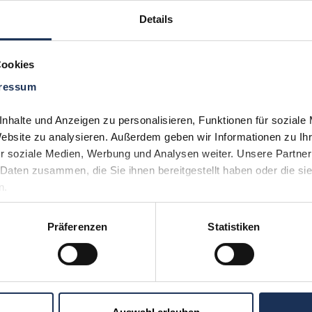
Details
Cookies
ressum
Sie möchten 
Kontakt
uns aufneh
halte und Anzeigen zu personalisieren, Funktionen für soziale 
(0)530
Website zu analysieren. Außerdem geben wir Informationen zu Ih
r soziale Medien, Werbung und Analysen weiter. Unsere Partner 
Daten zusammen, die Sie ihnen bereitgestellt haben oder die si
n.
Präferenzen
Statistiken