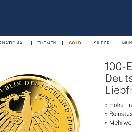
RNATIONAL
THEMEN
GOLD
SILBER
MÜN
100-
Deut
Liebf
»
Hohe Pr
»
Reinstes
»
Mehrwer