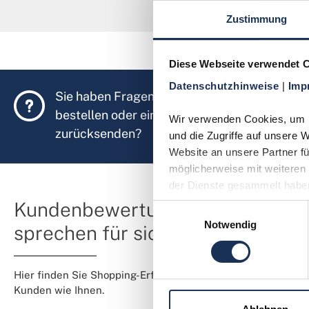
Zustimmung
Diese Webseite verwendet 
Datenschutzhinweise 
| 
Imp
Sie haben Fragen, möchten Münzen
bestellen oder eine Bestellung
Wir verwenden Cookies, um In
zurücksenden?
und die Zugriffe auf unsere 
Website an unsere Partner fü
möglicherweise mit weiteren 
der Dienste gesammelt habe
Kundenbewertungen
Einwilligungsauswahl
Notwendig
sprechen für sich
Hier finden Sie Shopping-Erfahrungen von
Kunden wie Ihnen.