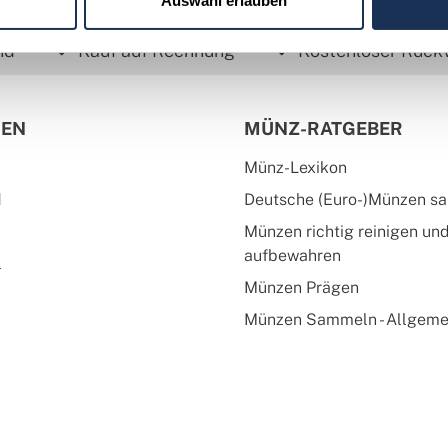
Auswahl erlauben
nd
Kauf auf Rechnung
Kostenloser Rück
IEN
MÜNZ-RATGEBER
Münz-Lexikon
d
Deutsche (Euro-)Münzen s
Münzen richtig reinigen un
aufbewahren
l
Münzen Prägen
Münzen Sammeln - Allgeme