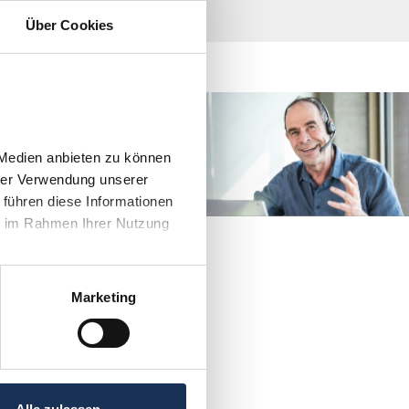
Über Cookies
direkt Kontakt mit
men?
Medien anbieten zu können 
4 906030
rer Verwendung unserer 
führen diese Informationen 
e im Rahmen Ihrer Nutzung 
Marketing