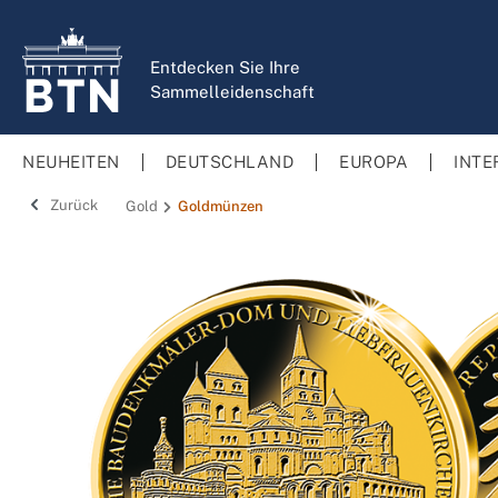
springen
Zur Hauptnavigation springen
Entdecken Sie Ihre
Sammelleidenschaft
NEUHEITEN
DEUTSCHLAND
EUROPA
INTE
Zurück
Gold
Goldmünzen