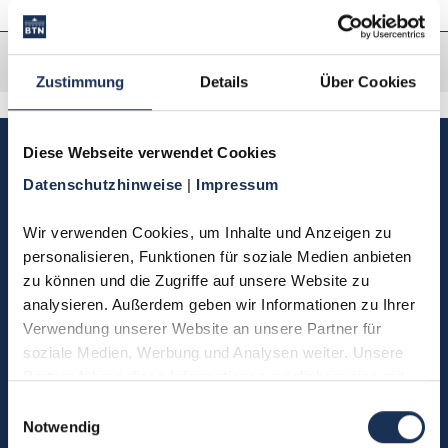
Zustimmung
Details
Über Cookies
Diese Webseite verwendet Cookies
Sie haben Fragen, möchten
Münzen bestellen oder eine
Datenschutzhinweise 
| 
Impressum
Bestellung zurücksenden?
Wir verwenden Cookies, um Inhalte und Anzeigen zu 
personalisieren, Funktionen für soziale Medien anbieten 
Kontakt
zu können und die Zugriffe auf unsere Website zu 
analysieren. Außerdem geben wir Informationen zu Ihrer 
Verwendung unserer Website an unsere Partner für 
soziale Medien, Werbung und Analysen weiter. Unsere 
Sie möchten direkt Kontakt mit
Partner führen diese Informationen möglicherweise mit 
uns aufnehmen?
weiteren Daten zusammen, die Sie ihnen bereitgestellt 
Einwilligungsauswahl
(0)5304 906030
haben oder die sie im Rahmen Ihrer Nutzung der Dienste 
Notwendig