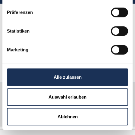
gesammelt haben.
Präferenzen
Kundenbewertungen
sprechen für sich
Statistiken
Hier finden Sie Shopping-Erfahrungen von
Marketing
Kunden wie Ihnen.
Alle zulassen
Über 30 Jahre
Sicherer Versand
Fachwissen
Auswahl erlauben
Kostenloser
Kauf auf Rechnung
Rückversand
Ablehnen