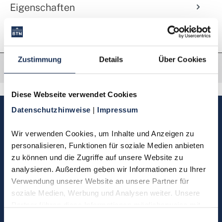
Eigenschaften
Zustimmung
Details
Über Cookies
Diese Webseite verwendet Cookies
Datenschutzhinweise 
| 
Impressum
Sie haben Fragen, möchten
Münzen bestellen oder eine
Wir verwenden Cookies, um Inhalte und Anzeigen zu 
Bestellung zurücksenden?
personalisieren, Funktionen für soziale Medien anbieten 
zu können und die Zugriffe auf unsere Website zu 
analysieren. Außerdem geben wir Informationen zu Ihrer 
Kontakt
Verwendung unserer Website an unsere Partner für 
soziale Medien, Werbung und Analysen weiter. Unsere 
Partner führen diese Informationen möglicherweise mit 
Sie möchten direkt Kontakt mit
weiteren Daten zusammen, die Sie ihnen bereitgestellt 
Einwilligungsauswahl