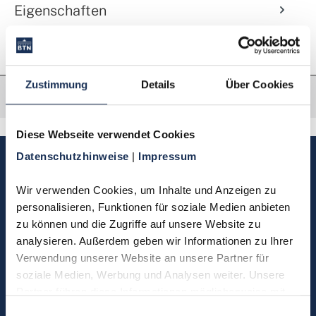
Eigenschaften
Zustimmung
Details
Über Cookies
Diese Webseite verwendet Cookies
Datenschutzhinweise 
| 
Impressum
Sie haben Fragen, möchten
Münzen bestellen oder eine
Wir verwenden Cookies, um Inhalte und Anzeigen zu 
Bestellung zurücksenden?
personalisieren, Funktionen für soziale Medien anbieten 
zu können und die Zugriffe auf unsere Website zu 
analysieren. Außerdem geben wir Informationen zu Ihrer 
Kontakt
Verwendung unserer Website an unsere Partner für 
soziale Medien, Werbung und Analysen weiter. Unsere 
Partner führen diese Informationen möglicherweise mit 
Sie möchten direkt Kontakt mit
weiteren Daten zusammen, die Sie ihnen bereitgestellt 
Einwilligungsauswahl