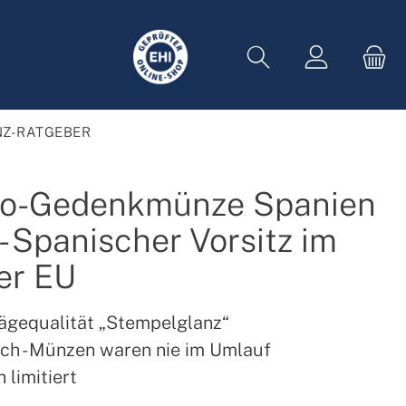
Z-RATGEBER
ro-Gedenkmünze Spanien
- Spanischer Vorsitz im
er EU
ägequalität „Stempelglanz“
sch - Münzen waren nie im Umlauf
 limitiert