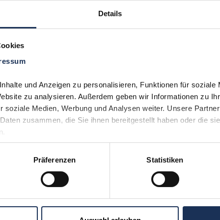
Details
Cookies
ressum
Sie möchten 
Kontakt
uns aufneh
halte und Anzeigen zu personalisieren, Funktionen für soziale 
(0)530
Website zu analysieren. Außerdem geben wir Informationen zu Ih
r soziale Medien, Werbung und Analysen weiter. Unsere Partner 
Daten zusammen, die Sie ihnen bereitgestellt haben oder die si
n.
Präferenzen
Statistiken