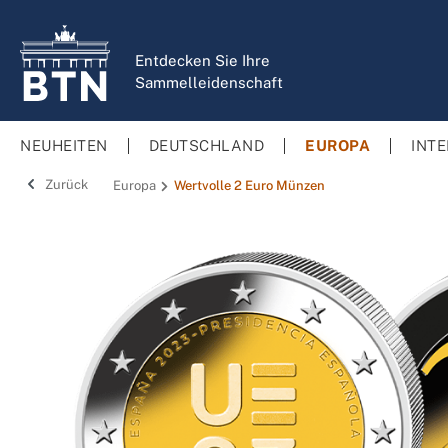
springen
Zur Hauptnavigation springen
Entdecken Sie Ihre
Sammelleidenschaft
NEUHEITEN
DEUTSCHLAND
EUROPA
INT
Zurück
Europa
Wertvolle 2 Euro Münzen