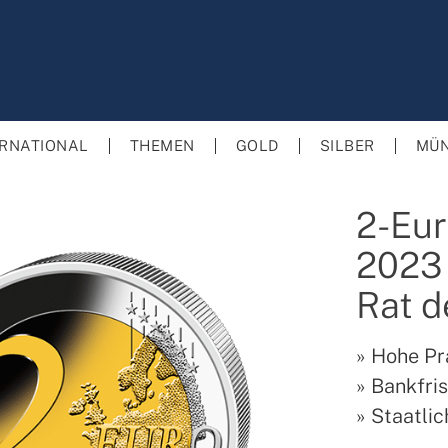
ERNATIONAL
THEMEN
GOLD
SILBER
MÜN
2-Eu
2023 
Rat d
»
Hohe Pr
»
Bankfri
»
Staatlich