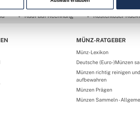
Auswahl erlauben
nd
Kauf auf Rechnung
Kostenloser Rück
IEN
MÜNZ-RATGEBER
Münz-Lexikon
d
Deutsche (Euro-)Münzen s
Münzen richtig reinigen un
aufbewahren
l
Münzen Prägen
Münzen Sammeln - Allgeme