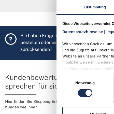
Zustimmung
Diese Webseite verwendet 
Datenschutzhinweise 
| 
Imp
Sie haben Fragen, möchten Münzen
bestellen oder eine Bestellung
Wir verwenden Cookies, um In
zurücksenden?
und die Zugriffe auf unsere 
Website an unsere Partner fü
möglicherweise mit weiteren 
der Dienste gesammelt habe
Kundenbewertungen
Einwilligungsauswahl
Notwendig
sprechen für sich
Hier finden Sie Shopping-Erfahrungen von
Kunden wie Ihnen.