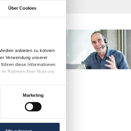
Über Cookies
direkt Kontakt mit
men?
Medien anbieten zu können 
4 906030
rer Verwendung unserer 
führen diese Informationen 
e im Rahmen Ihrer Nutzung 
Marketing