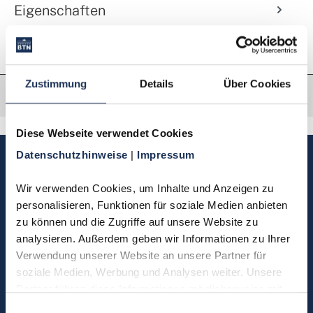
Eigenschaften
Zustimmung
Details
Über Cookies
Diese Webseite verwendet Cookies
Datenschutzhinweise 
| 
Impressum
Sie haben Fragen, möchten
Münzen bestellen oder eine
Wir verwenden Cookies, um Inhalte und Anzeigen zu 
Bestellung zurücksenden?
personalisieren, Funktionen für soziale Medien anbieten 
zu können und die Zugriffe auf unsere Website zu 
analysieren. Außerdem geben wir Informationen zu Ihrer 
Kontakt
Verwendung unserer Website an unsere Partner für 
soziale Medien, Werbung und Analysen weiter. Unsere 
Partner führen diese Informationen möglicherweise mit 
Sie möchten direkt Kontakt mit
weiteren Daten zusammen, die Sie ihnen bereitgestellt 
Einwilligungsauswahl