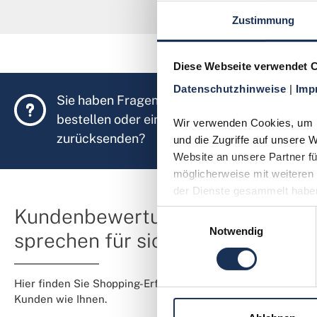
Zustimmung
Diese Webseite verwendet 
Datenschutzhinweise 
| 
Imp
Sie haben Fragen, möchten Münzen
bestellen oder eine Bestellung
Wir verwenden Cookies, um In
zurücksenden?
und die Zugriffe auf unsere 
Website an unsere Partner fü
möglicherweise mit weiteren 
der Dienste gesammelt habe
Kundenbewertungen
Einwilligungsauswahl
Notwendig
sprechen für sich
Hier finden Sie Shopping-Erfahrungen von
Kunden wie Ihnen.