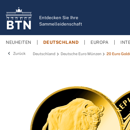
springen
Zur Hauptnavigation springen
Entdecken Sie Ihre
Sammelleidenschaft
NEUHEITEN
DEUTSCHLAND
EUROPA
INT
Zurück
Deutschland
Deutsche Euro Münzen
20 Euro Gol