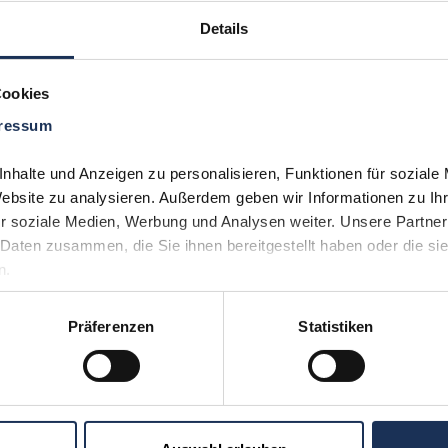
Details
Cookies
ressum
Sie möchten 
Kontakt
uns aufneh
halte und Anzeigen zu personalisieren, Funktionen für soziale 
(0)530
Website zu analysieren. Außerdem geben wir Informationen zu Ih
r soziale Medien, Werbung und Analysen weiter. Unsere Partner 
Daten zusammen, die Sie ihnen bereitgestellt haben oder die si
n.
Präferenzen
Statistiken