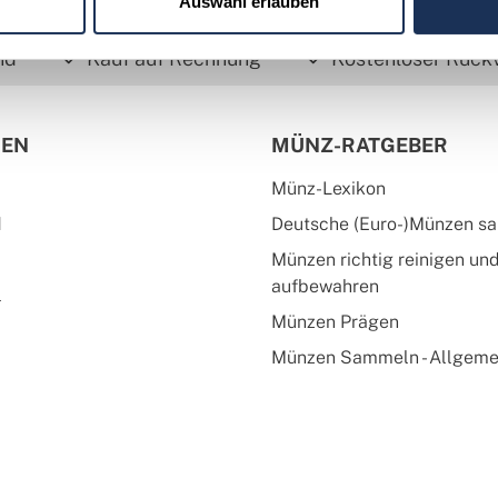
Auswahl erlauben
nd
Kauf auf Rechnung
Kostenloser Rück
IEN
MÜNZ-RATGEBER
Münz-Lexikon
d
Deutsche (Euro-)Münzen s
Münzen richtig reinigen un
aufbewahren
l
Münzen Prägen
Münzen Sammeln - Allgeme