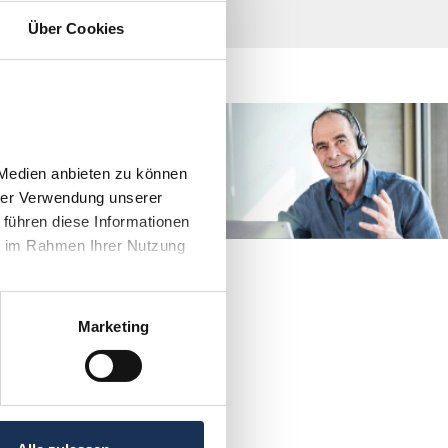
Über Cookies
direkt Kontakt mit
men?
Medien anbieten zu können 
4 906030
rer Verwendung unserer 
führen diese Informationen 
e im Rahmen Ihrer Nutzung 
Marketing