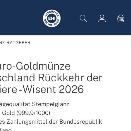
NZ-RATGEBER
uro-Goldmünze
schland Rückkehr der
iere - Wisent 2026
ägequalität Stempelglanz
 Gold (999,9/1000)
les Zahlungsmittel der Bundesrepublik
land