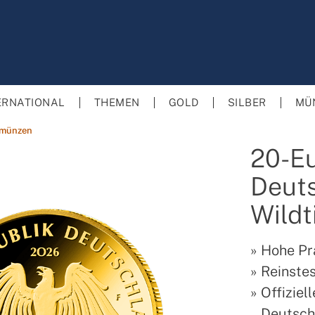
ERNATIONAL
THEMEN
GOLD
SILBER
MÜ
dmünzen
20-E
Deut
Wildt
»
Hohe Pr
»
Reinstes
»
Offiziel
Deutsch