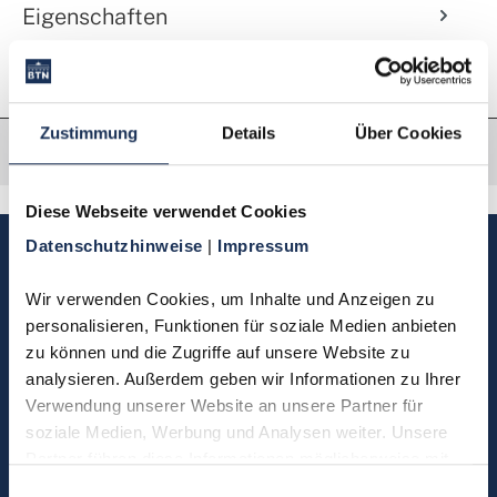
Eigenschaften
Zustimmung
Details
Über Cookies
Diese Webseite verwendet Cookies
Datenschutzhinweise 
| 
Impressum
Sie haben Fragen, möchten
Münzen bestellen oder eine
Wir verwenden Cookies, um Inhalte und Anzeigen zu 
Bestellung zurücksenden?
personalisieren, Funktionen für soziale Medien anbieten 
zu können und die Zugriffe auf unsere Website zu 
analysieren. Außerdem geben wir Informationen zu Ihrer 
Kontakt
Verwendung unserer Website an unsere Partner für 
soziale Medien, Werbung und Analysen weiter. Unsere 
Partner führen diese Informationen möglicherweise mit 
Sie möchten direkt Kontakt mit
weiteren Daten zusammen, die Sie ihnen bereitgestellt 
Einwilligungsauswahl