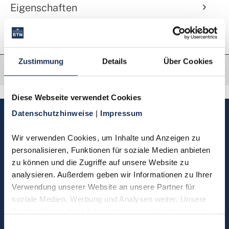
Eigenschaften
Zustimmung
Details
Über Cookies
Diese Webseite verwendet Cookies
Datenschutzhinweise 
| 
Impressum
Sie haben Fragen, möchten
Münzen bestellen oder eine
Wir verwenden Cookies, um Inhalte und Anzeigen zu 
Bestellung zurücksenden?
personalisieren, Funktionen für soziale Medien anbieten 
zu können und die Zugriffe auf unsere Website zu 
analysieren. Außerdem geben wir Informationen zu Ihrer 
Kontakt
Verwendung unserer Website an unsere Partner für 
soziale Medien, Werbung und Analysen weiter. Unsere 
Partner führen diese Informationen möglicherweise mit 
Sie möchten direkt Kontakt mit
weiteren Daten zusammen, die Sie ihnen bereitgestellt 
Einwilligungsauswahl