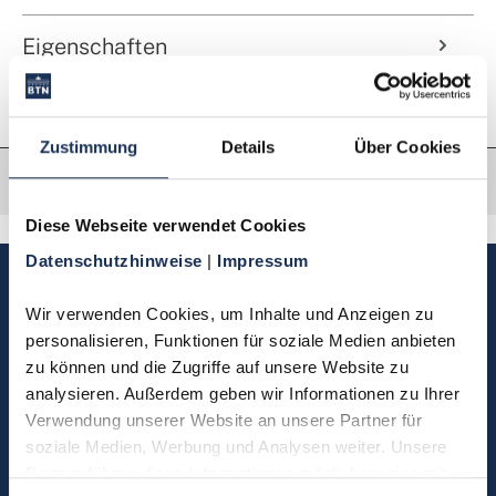
Eigenschaften
Zustimmung
Details
Über Cookies
Diese Webseite verwendet Cookies
Datenschutzhinweise 
| 
Impressum
Sie haben Fragen, möchten
Münzen bestellen oder eine
Wir verwenden Cookies, um Inhalte und Anzeigen zu 
personalisieren, Funktionen für soziale Medien anbieten 
Bestellung zurücksenden?
zu können und die Zugriffe auf unsere Website zu 
analysieren. Außerdem geben wir Informationen zu Ihrer 
Kontakt
Verwendung unserer Website an unsere Partner für 
soziale Medien, Werbung und Analysen weiter. Unsere 
Partner führen diese Informationen möglicherweise mit 