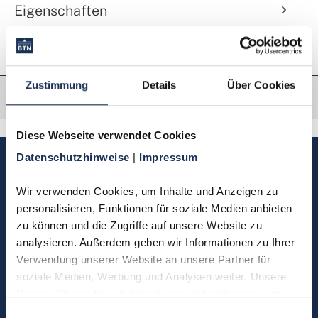
Eigenschaften
Zustimmung
Details
Über Cookies
Diese Webseite verwendet Cookies
Datenschutzhinweise 
| 
Impressum
Sie haben Fragen, möchten
Münzen bestellen oder eine
Wir verwenden Cookies, um Inhalte und Anzeigen zu 
Bestellung zurücksenden?
personalisieren, Funktionen für soziale Medien anbieten 
zu können und die Zugriffe auf unsere Website zu 
analysieren. Außerdem geben wir Informationen zu Ihrer 
Kontakt
Verwendung unserer Website an unsere Partner für 
soziale Medien, Werbung und Analysen weiter. Unsere 
Partner führen diese Informationen möglicherweise mit 
Sie möchten direkt Kontakt mit
weiteren Daten zusammen, die Sie ihnen bereitgestellt 
Einwilligungsauswahl