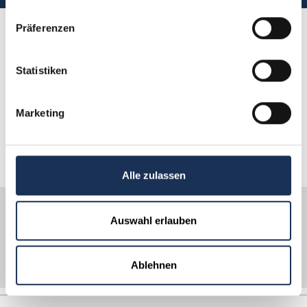
gesammelt haben.
Präferenzen
Kundenbewertungen
sprechen für sich
Statistiken
Hier finden Sie Shopping-Erfahrungen von
Marketing
Kunden wie Ihnen.
Alle zulassen
Über 30 Jahre
Sicherer Versand
Fachwissen
Auswahl erlauben
Kostenloser
Kauf auf Rechnung
Rückversand
Ablehnen