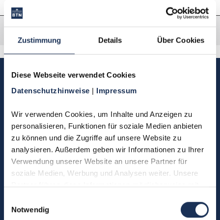
Zustimmung
Details
Über Cookies
Diese Webseite verwendet Cookies
Sie haben Fragen, möchten
Münzen bestellen oder eine
Datenschutzhinweise 
| 
Impressum
Bestellung zurücksenden?
Wir verwenden Cookies, um Inhalte und Anzeigen zu 
personalisieren, Funktionen für soziale Medien anbieten 
Kontakt
zu können und die Zugriffe auf unsere Website zu 
analysieren. Außerdem geben wir Informationen zu Ihrer 
Verwendung unserer Website an unsere Partner für 
soziale Medien, Werbung und Analysen weiter. Unsere 
Sie möchten direkt Kontakt mit
Partner führen diese Informationen möglicherweise mit 
uns aufnehmen?
weiteren Daten zusammen, die Sie ihnen bereitgestellt 
Einwilligungsauswahl
(0)5304 906030
haben oder die sie im Rahmen Ihrer Nutzung der Dienste 
Notwendig