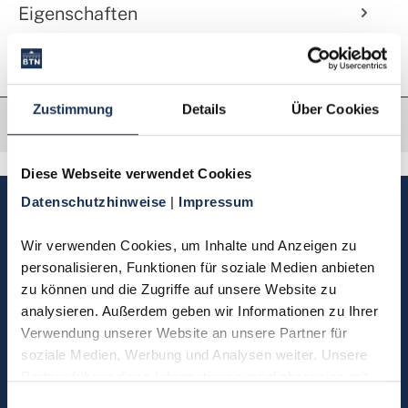
Eigenschaften
Zustimmung
Details
Über Cookies
Diese Webseite verwendet Cookies
Datenschutzhinweise 
| 
Impressum
Sie haben Fragen, möchten
Münzen bestellen oder eine
Wir verwenden Cookies, um Inhalte und Anzeigen zu 
Bestellung zurücksenden?
personalisieren, Funktionen für soziale Medien anbieten 
zu können und die Zugriffe auf unsere Website zu 
analysieren. Außerdem geben wir Informationen zu Ihrer 
Kontakt
Verwendung unserer Website an unsere Partner für 
soziale Medien, Werbung und Analysen weiter. Unsere 
Partner führen diese Informationen möglicherweise mit 
Sie möchten direkt Kontakt mit
weiteren Daten zusammen, die Sie ihnen bereitgestellt 
Einwilligungsauswahl