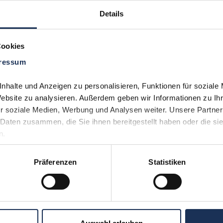
Details
Cookies
ressum
Sie möchten 
Kontakt
uns aufneh
halte und Anzeigen zu personalisieren, Funktionen für soziale 
(0)530
Website zu analysieren. Außerdem geben wir Informationen zu Ih
r soziale Medien, Werbung und Analysen weiter. Unsere Partner 
Daten zusammen, die Sie ihnen bereitgestellt haben oder die si
n.
Präferenzen
Statistiken