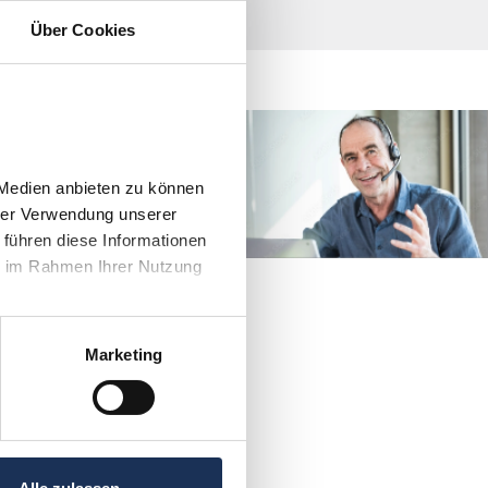
Über Cookies
direkt Kontakt mit
men?
Medien anbieten zu können 
4 906030
rer Verwendung unserer 
führen diese Informationen 
e im Rahmen Ihrer Nutzung 
Marketing