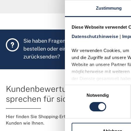
Zustimmung
Diese Webseite verwendet 
Datenschutzhinweise 
| 
Imp
Sie haben Fragen, möchten Münzen
bestellen oder eine Bestellung
Wir verwenden Cookies, um In
zurücksenden?
und die Zugriffe auf unsere 
Website an unsere Partner fü
möglicherweise mit weiteren 
der Dienste gesammelt habe
Kundenbewertungen
Einwilligungsauswahl
Notwendig
sprechen für sich
Hier finden Sie Shopping-Erfahrungen von
Kunden wie Ihnen.