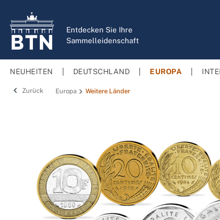
springen
Zur Hauptnavigation springen
Entdecken Sie Ihre
Sammelleidenschaft
NEUHEITEN
DEUTSCHLAND
EUROPA
INT
Zurück
Europa
Weitere Länder