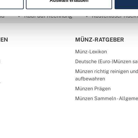
Auswahl erlauben
nd
Kauf auf Rechnung
Kostenloser Rück
IEN
MÜNZ-RATGEBER
Münz-Lexikon
d
Deutsche (Euro-)Münzen s
Münzen richtig reinigen un
aufbewahren
l
Münzen Prägen
Münzen Sammeln - Allgeme