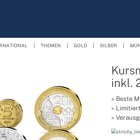
ERNATIONAL
THEMEN
GOLD
SILBER
MÜN
Kurs
inkl.
»
Beste M
»
Limitier
»
Verausg