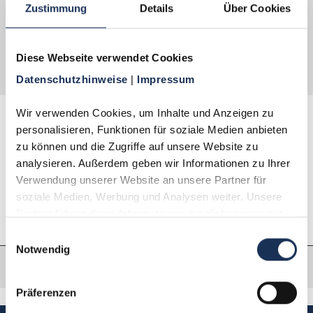
Kollektion ohne Angabe von Gründen jederzeit
Zustimmung
Details
Über Cookies
pausieren oder auch ganz beenden. Probieren Sie
es aus, Sie werden begeistert sein! Die Abgabe zu
diesem Vorzugspreis ist auf 1 Exemplar je
Diese Webseite verwendet Cookies
Haushalt begrenzt.
Datenschutzhinweise 
| 
Impressum
Wir verwenden Cookies, um Inhalte und Anzeigen zu 
personalisieren, Funktionen für soziale Medien anbieten 
Beschreibung
zu können und die Zugriffe auf unsere Website zu 
analysieren. Außerdem geben wir Informationen zu Ihrer 
Eigenschaften
Verwendung unserer Website an unsere Partner für 
soziale Medien, Werbung und Analysen weiter. Unsere 
Partner führen diese Informationen möglicherweise mit 
weiteren Daten zusammen, die Sie ihnen bereitgestellt 
Einwilligungsauswahl
haben oder die sie im Rahmen Ihrer Nutzung der Dienste 
Notwendig
gesammelt haben.
Präferenzen