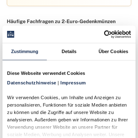
Häufige Fachfragen zu 2-Euro-Gedenkmünzen
Worin besteht der Unterschied zwischen einer
2-Euro-Gedenkmünze und einer regulären 2-
Euro-Kursmünze?
Zustimmung
Details
Über Cookies
Eine Gedenkmünze zeichnet sich durch ein
Diese Webseite verwendet Cookies
einmaliges, anlassbezogenes Motiv auf der
nationalen Bildseite aus. Reguläre Kursmünzen
Datenschutzhinweise 
| 
Impressum
tragen hingegen ein standardisiertes nationales
Motiv, das über viele Jahre unverändert bleibt (z.B.
Wir verwenden Cookies, um Inhalte und Anzeigen zu 
der Bundesadler für Deutschland). Die deutsche
personalisieren, Funktionen für soziale Medien anbieten 
Serie „Bundesländer“ stellt einen Sonderfall dar,
zu können und die Zugriffe auf unsere Website zu 
bei der es sich um reguläre Kursmünzen mit
analysieren. Außerdem geben wir Informationen zu Ihrer 
jährlich wechselndem Motiv handelt, die aber oft
Verwendung unserer Website an unsere Partner für 
als Gedenkmünzen wahrgenommen werden.
soziale Medien, Werbung und Analysen weiter. Unsere 