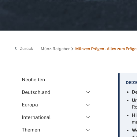
Zurück
Münz-Ratgeber
Münzen Prägen - Alles zum Präg
Neuheiten
DEZ
Deutschland
De
Ur
Europa
Ro
Hi
International
ma
Themen
We
we