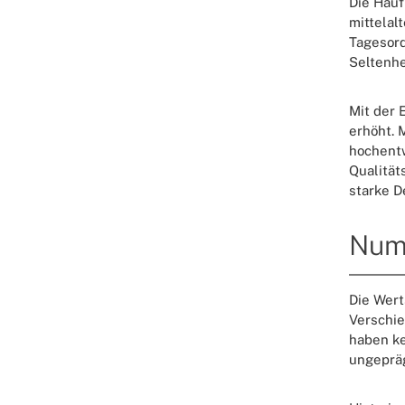
Die Häuf
mittelal
Tagesord
Seltenhe
Mit der 
erhöht. 
hochentw
Qualität
starke D
Numi
Die Wert
Verschie
haben ke
ungepräg