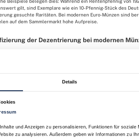
che Beispiele belegen dies: Während ein Rentenpfennig von 19
swert gilt, sind Exemplare wie ein 10-Pfennig-Stück des Deut
erung gesuchte Raritäten. Bei modernen Euro-Münzen sind be
elen auf dem Sammlermarkt hohe Aufpreise.
fizierung der Dezentrierung bei modernen Mü
DER DEZENTRIERUNG
NUMISMATISCHE RELEVANZ
fügig (bis 10%)
Innerhalb der Produktionstolera
Details
ikant (10% - 50%)
Gesuchtes Sammlerstück, deutli
Cookies
m (über 50%)
Hochgradige Rarität mit erhebl
ressum
halte und Anzeigen zu personalisieren, Funktionen für soziale 
Website zu analysieren. Außerdem geben wir Informationen zu Ih
eis zur Authentizität