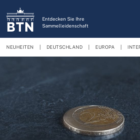
springen
Zur Hauptnavigation springen
Entdecken Sie Ihre
Sammelleidenschaft
NEUHEITEN
DEUTSCHLAND
EUROPA
INTE