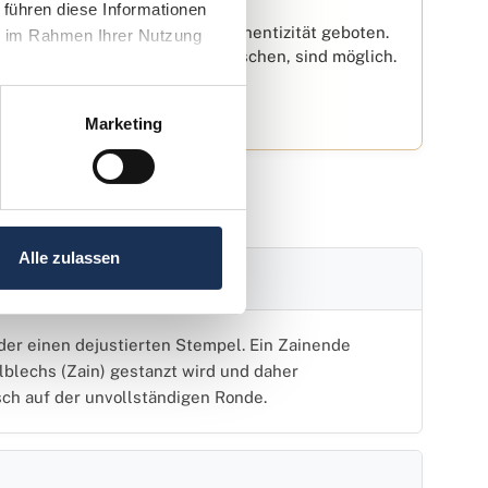
führen diese Informationen 
t eine genaue Prüfung der Authentizität geboten.
e im Rahmen Ihrer Nutzung 
 um eine Fehlprägung vorzutäuschen, sind möglich.
r Sicherheit schaffen.
Marketing
Alle zulassen
ng und einem Zainende?
oder einen dejustierten Stempel. Ein Zainende
blechs (Zain) gestanzt wird und daher
isch auf der unvollständigen Ronde.