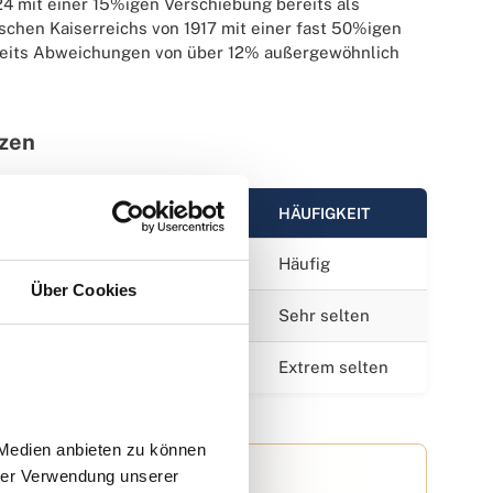
24 mit einer 15%igen Verschiebung bereits als
schen Kaiserreichs von 1917 mit einer fast 50%igen
reits Abweichungen von über 12% außergewöhnlich
nzen
HÄUFIGKEIT
nz, kaum wertsteigernd
Häufig
Über Cookies
che Wertsteigerung
Sehr selten
ichem Sammlerwert
Extrem selten
Medien anbieten zu können 
rer Verwendung unserer 