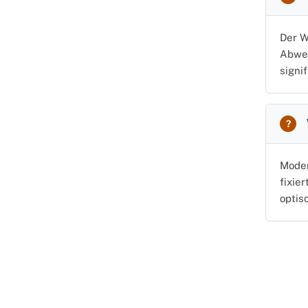
Der W
Abwei
signi
Moder
fixie
optis