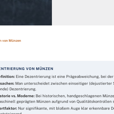
en von Münzen
ENTRIERUNG VON MÜNZEN
finition:
Eine Dezentrierung ist eine Prägeabweichung, bei der d
sachen:
Man unterscheidet zwischen einseitiger (dejustierter S
nde) Dezentrierung.
storie vs. Moderne:
Bei historischen, handgeschlagenen Münze
schinell geprägten Münzen aufgrund von Qualitätskontrollen s
rtfaktor:
Nur signifikante, mit bloßem Auge klar erkennbare D
rtsteigernd.