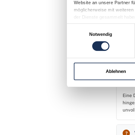
Website an unsere Partner fü
Bei 
möglicherweise mit weiteren 
Mani
der Dienste gesammelt habe
Eine
Einwilligungsauswahl
Notwendig
Häufig
Ablehnen
Eine 
hinge
unvol