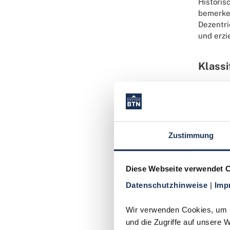
Historis
bemerken
Dezentri
und erzi
Klassi
GRAD 
Gering
Zustimmung
Signif
Diese Webseite verwendet 
Extre
Datenschutzhinweise 
| 
Imp
Wir verwenden Cookies, um In
und die Zugriffe auf unsere 
Hinw