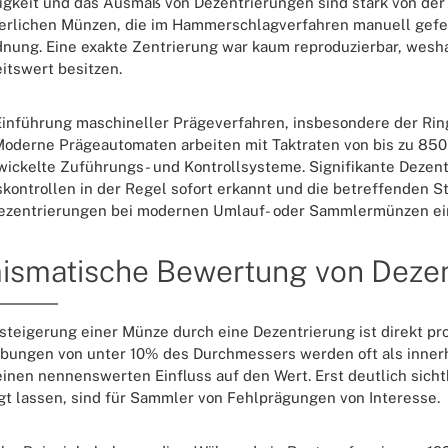
igkeit und das Ausmaß von Dezentrierungen sind stark von der
terlichen Münzen, die im Hammerschlagverfahren manuell gefe
nung. Eine exakte Zentrierung war kaum reproduzierbar, wes
itswert besitzen.
Einführung maschineller Prägeverfahren, insbesondere der Ring
Moderne Prägeautomaten arbeiten mit Taktraten von bis zu 85
ickelte Zuführungs- und Kontrollsysteme. Signifikante Dezen
skontrollen in der Regel sofort erkannt und die betreffenden St
ezentrierungen bei modernen Umlauf- oder Sammlermünzen ein
smatische Bewertung von Dezen
steigerung einer Münze durch eine Dezentrierung ist direkt p
bungen von unter 10% des Durchmessers werden oft als innerh
inen nennenswerten Einfluss auf den Wert. Erst deutlich sich
t lassen, sind für Sammler von Fehlprägungen von Interesse.