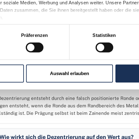
r soziale Medien, Werbung und Analysen weiter. Unsere Partner 
Angeboten von modernen Münzen mit extremer Dezentrierung is
Daten zusammen, die Sie ihnen bereitgestellt haben oder die si
pulationen, bei denen Münzen nachträglich bearbeitet werden,
n.
 Zertifizierung durch anerkannte Grading-Unternehmen kann hie
Präferenzen
Statistiken
e Fragen zur Dezentrierung
Auswahl erlauben
Was ist der Unterschied zwischen einer Dezentrieru
Dezentrierung entsteht durch eine falsch positionierte Ronde 
gen entsteht, wenn die Ronde aus dem Randbereich des Metall
lständig ist. Die Prägung selbst ist beim Zainende meist zentr
Wie wirkt sich die Dezentrierung auf den Wert aus?