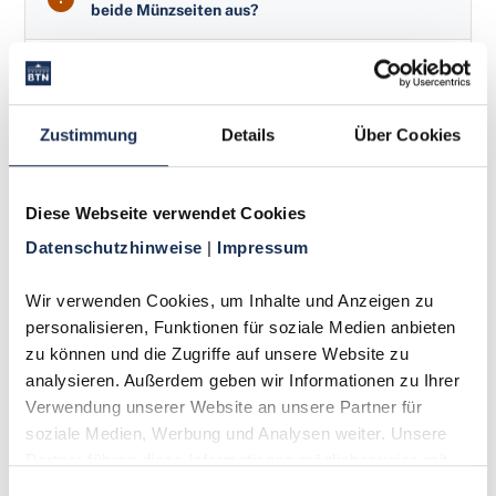
beide Münzseiten aus?
Ein zu geringer Prägedruck manifestiert sich
symmetrisch. Das Metall fließt nicht ausreichend,
um die höchsten Reliefpunkte auf beiden Seiten
Zustimmung
Details
Über Cookies
(die den tiefsten Gravurstellen im Stempel
entsprechen) vollständig auszuformen.
Beispielsweise wären auf einem Porträt die
Diese Webseite verwendet Cookies
Haarsträhnen und auf der Wertseite die Details
Datenschutzhinweise 
| 
Impressum
eines Wappentiers gleichermaßen schwach
ausgeprägt.
Wir verwenden Cookies, um Inhalte und Anzeigen zu 
personalisieren, Funktionen für soziale Medien anbieten 
zu können und die Zugriffe auf unsere Website zu 
Was versteht man unter einer „Stempelfüllung“
analysieren. Außerdem geben wir Informationen zu Ihrer 
(Grease-filled Die)?
Verwendung unserer Website an unsere Partner für 
soziale Medien, Werbung und Analysen weiter. Unsere 
Dieser Fachbegriff beschreibt einen
Partner führen diese Informationen möglicherweise mit 
Prägestempel, dessen Gravur teilweise oder
weiteren Daten zusammen, die Sie ihnen bereitgestellt 
Einwilligungsauswahl