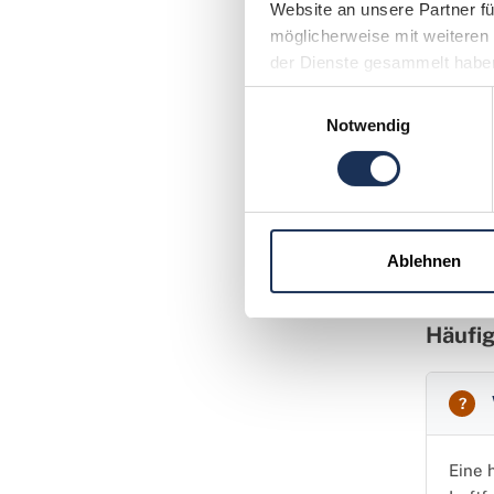
Website an unsere Partner fü
möglicherweise mit weiteren 
der Dienste gesammelt habe
Exp
Einwilligungsauswahl
Notwendig
Acht
frei
ausd
besc
Ablehnen
Häufi
Eine 