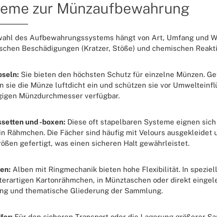
teme zur Münzaufbewahrung
ahl des Aufbewahrungssystems hängt von Art, Umfang und Wert
chen Beschädigungen (Kratzer, Stöße) und chemischen Reaktion
seln:
Sie bieten den höchsten Schutz für einzelne Münzen. Gef
n sie die Münze luftdicht ein und schützen sie vor Umwelteinfl
gigen Münzdurchmesser verfügbar.
setten und -boxen:
Diese oft stapelbaren Systeme eignen sich
n Rähmchen. Die Fächer sind häufig mit Velours ausgekleidet
ößen gefertigt, was einen sicheren Halt gewährleistet.
en:
Alben mit Ringmechanik bieten hohe Flexibilität. In spezi
terartigen Kartonrähmchen, in Münztaschen oder direkt eingele
ung und thematische Gliederung der Sammlung.
fer:
Für den sicheren Transport oder die Lagerung größerer S