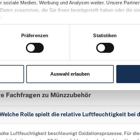
r soziale Medien, Werbung und Analysen weiter. Unsere Partner 
Daten zusammen, die Sie ihnen bereitgestellt haben oder die si
n.
erten-Hinweis zur Materialwahl
Präferenzen
Statistiken
en Sie bei allen Kunststoffprodukten zur Münzaufbewahrung (Ka
 von Säuren und chemischen Weichmachern (insbesondere PVC) 
ünsten und eine klebrige, grünliche Schicht auf der Münze bild
hädigen kann. Produkte aus Polystyrol (PS) oder Acryl (PMMA) g
Auswahl erlauben
ge Fachfragen zu Münzzubehör
Welche Rolle spielt die relative Luftfeuchtigkeit bei
hohe Luftfeuchtigkeit beschleunigt Oxidationsprozesse. Für die