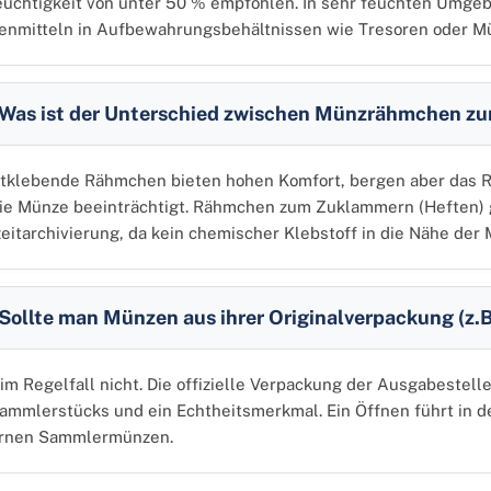
euchtigkeit von unter 50 % empfohlen. In sehr feuchten Umgeb
enmitteln in Aufbewahrungsbehältnissen wie Tresoren oder Mü
Was ist der Unterschied zwischen Münzrähmchen z
tklebende Rähmchen bieten hohen Komfort, bergen aber das Ris
ie Münze beeinträchtigt. Rähmchen zum Zuklammern (Heften) gel
eitarchivierung, da kein chemischer Klebstoff in die Nähe der
Sollte man Münzen aus ihrer Originalverpackung (z.
 im Regelfall nicht. Die offizielle Verpackung der Ausgabestelle (
ammlerstücks und ein Echtheitsmerkmal. Ein Öffnen führt in d
rnen Sammlermünzen.