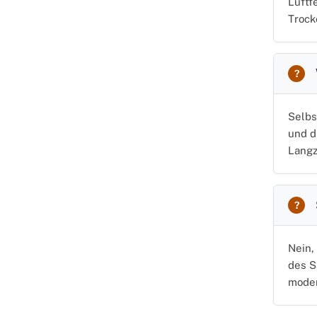
Luftf
Trock
Selbs
und d
Langz
Nein,
des S
mode