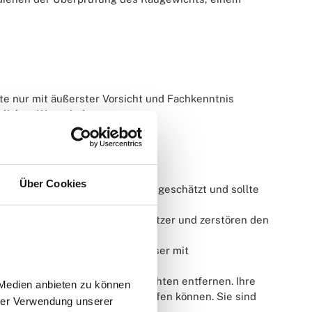
e nur mit äußerster Vorsicht und Fachkenntnis
eblichen Wertminderung.
Über Cookies
rmünzen, wird von Sammlern oft geschätzt und sollte
de Pasten verursachen Mikrokratzer und zerstören den
urzes Bad in destilliertem Wasser mit
reichend sein.
 können aggressive Anlaufschichten entfernen. Ihre
Medien anbieten zu können 
kzeit die Münzoberfläche angreifen können. Sie sind
rer Verwendung unserer 