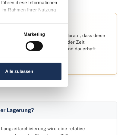
führen diese Informationen 
e im Rahmen Ihrer Nutzung 
Marketing
pseln, Albumblätter, Hüllen) darauf, dass diese
sind. Weichmacher können mit der Zeit
en, die das Metall korrodieren und dauerhaft
elten als archivsicher.
Alle zulassen
 der Lagerung?
 Langzeitarchivierung wird eine relative