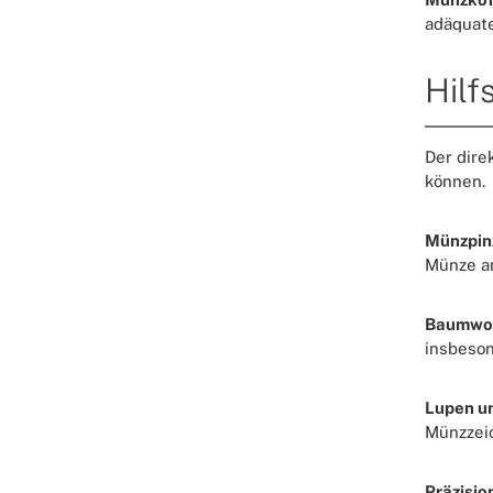
adäquate
Hilf
Der dire
können.
Münzpin
Münze am
Baumwol
insbeson
Lupen un
Münzzei
Präzisi