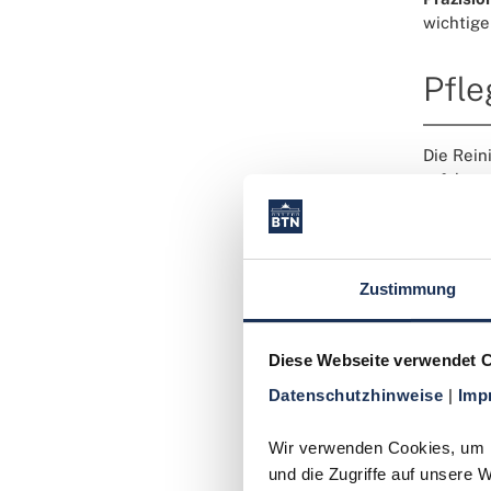
wichtige
Pfle
Die Rein
erfolgen
Grundsä
Zustimmung
Weni
nich
Kein
Diese Webseite verwendet 
Prä
Dest
Datenschutzhinweise 
| 
Imp
ans
Che
Wir verwenden Cookies, um In
Anwe
und die Zugriffe auf unsere 
für 