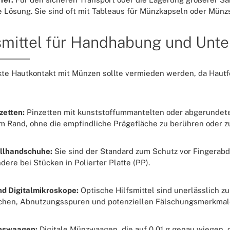
 Lösung. Sie sind oft mit Tableaus für Münzkapseln oder Münzs
smittel für Handhabung und Unt
kte Hautkontakt mit Münzen sollte vermieden werden, da Hautf
zetten:
Pinzetten mit kunststoffummantelten oder abgerundete
 Rand, ohne die empfindliche Prägefläche zu berühren oder zu
lhandschuhe:
Sie sind der Standard zum Schutz vor Fingerab
dere bei Stücken in Polierter Platte (PP).
d Digitalmikroskope:
Optische Hilfsmittel sind unerlässlich zu
chen, Abnutzungsspuren und potenziellen Fälschungsmerkmal
onswaagen:
Digitale Münzwaagen, die auf 0,01 g genau wiegen,