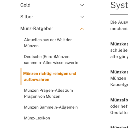
Sys
Gold
Silber
Die Ausw
Münz-Ratgeber
mechanis
Aktuelles aus der Welt der
Münzkap
Münzen
schließe
alle gän
Deutsche (Euro-)Münzen
sammeln - Alles wissenswerte
Münzkas
Münzen richtig reinigen und
Münzen i
aufbewahren
Kapselgr
Münzen Prägen - Alles zum
Prägen von Münzen
Münzalb
oder hef
Münzen Sammeln - Allgemein
Gestalt
Münz-Lexikon
Münzkof