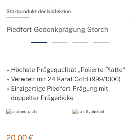
Startprodukt der Kollektion
Fo
P
Piedfort-Gedenkprägung Storch
»
Höchste Prägequalität „Polierte Platte“
»
Veredelt mit 24 Karat Gold (999/1000)
»
Einzigartige Piedfort-Prägung mit
doppelter Prägedicke
20,00 €