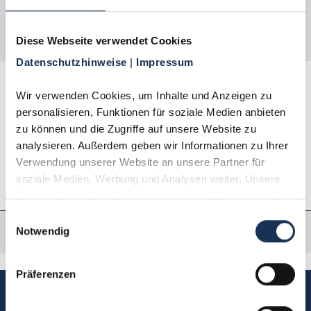
begeistert sein! Die Abgabe zu diesem
Vorzugspreis ist auf 1 Exemplar je Haushalt
begrenzt.
Diese Webseite verwendet Cookies
Datenschutzhinweise 
| 
Impressum
Wir verwenden Cookies, um Inhalte und Anzeigen zu 
Beschreibung
personalisieren, Funktionen für soziale Medien anbieten 
zu können und die Zugriffe auf unsere Website zu 
Eigenschaften
analysieren. Außerdem geben wir Informationen zu Ihrer 
Verwendung unserer Website an unsere Partner für 
soziale Medien, Werbung und Analysen weiter. Unsere 
Partner führen diese Informationen möglicherweise mit 
weiteren Daten zusammen, die Sie ihnen bereitgestellt 
Einwilligungsauswahl
haben oder die sie im Rahmen Ihrer Nutzung der Dienste 
Notwendig
gesammelt haben.
Präferenzen
Sie haben Fragen, möchten