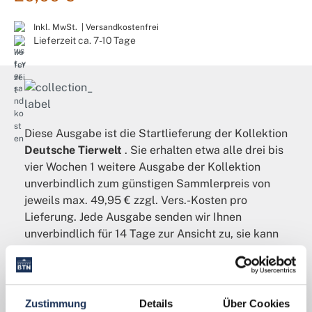
Inkl. MwSt. |
Versandkostenfrei
Lieferzeit ca. 7-10 Tage
Diese Ausgabe ist die Startlieferung der Kollektion
Deutsche Tierwelt
. Sie erhalten etwa alle drei bis
vier Wochen 1 weitere Ausgabe der Kollektion
unverbindlich zum günstigen Sammlerpreis von
jeweils max. 49,95 € zzgl. Vers.-Kosten pro
Lieferung. Jede Ausgabe senden wir Ihnen
unverbindlich für 14 Tage zur Ansicht zu, sie kann
innerhalb dieser Zeit garantiert zurückgegeben
werden. Sie können Ihre Kollektion ohne Angabe
von Gründen jederzeit pausieren oder auch ganz
beenden. Probieren Sie es aus, Sie werden
Zustimmung
Details
Über Cookies