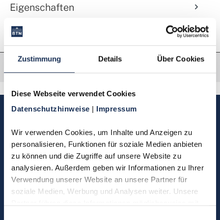
Eigenschaften
Zustimmung
Details
Über Cookies
Diese Webseite verwendet Cookies
Datenschutzhinweise 
| 
Impressum
Sie haben Fragen, möchten
Münzen bestellen oder eine
Wir verwenden Cookies, um Inhalte und Anzeigen zu 
Bestellung zurücksenden?
personalisieren, Funktionen für soziale Medien anbieten 
zu können und die Zugriffe auf unsere Website zu 
analysieren. Außerdem geben wir Informationen zu Ihrer 
Kontakt
Verwendung unserer Website an unsere Partner für 
soziale Medien, Werbung und Analysen weiter. Unsere 
Partner führen diese Informationen möglicherweise mit 
Sie möchten direkt Kontakt mit
weiteren Daten zusammen, die Sie ihnen bereitgestellt 
Einwilligungsauswahl