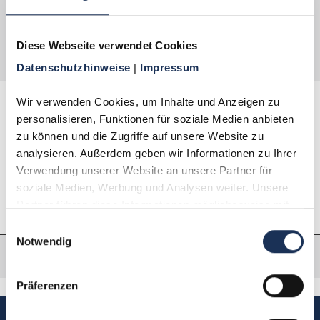
beenden. Probieren Sie es aus, Sie werden
begeistert sein! Die Abgabe zu diesem
Vorzugspreis ist auf 1 Exemplar je Haushalt
Diese Webseite verwendet Cookies
begrenzt.
Datenschutzhinweise 
| 
Impressum
Wir verwenden Cookies, um Inhalte und Anzeigen zu 
personalisieren, Funktionen für soziale Medien anbieten 
Beschreibung
zu können und die Zugriffe auf unsere Website zu 
analysieren. Außerdem geben wir Informationen zu Ihrer 
Eigenschaften
Verwendung unserer Website an unsere Partner für 
soziale Medien, Werbung und Analysen weiter. Unsere 
Partner führen diese Informationen möglicherweise mit 
weiteren Daten zusammen, die Sie ihnen bereitgestellt 
Einwilligungsauswahl
haben oder die sie im Rahmen Ihrer Nutzung der Dienste 
Notwendig
gesammelt haben.
Präferenzen