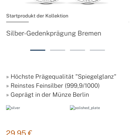
Startprodukt der Kollektion
Fo
S
Silber-Gedenkprägung Bremen
»
Höchste Prägequalität "Spiegelglanz"
»
Reinstes Feinsilber (999,9/1000)
»
Geprägt in der Münze Berlin
29,95 €