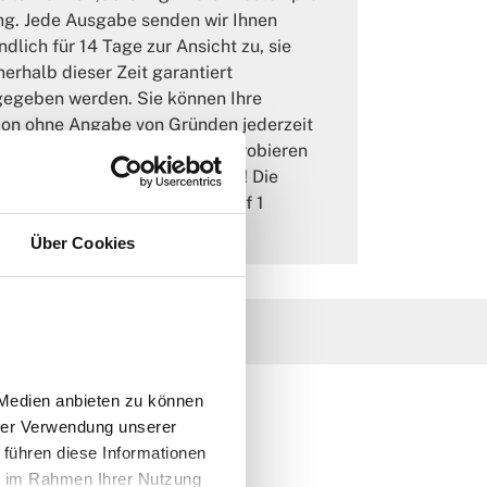
ng. Jede Ausgabe senden wir Ihnen
ndlich für 14 Tage zur Ansicht zu, sie
nerhalb dieser Zeit garantiert
egeben werden. Sie können Ihre
ion ohne Angabe von Gründen jederzeit
en oder auch ganz beenden. Probieren
aus, Sie werden begeistert sein! Die
zu diesem Vorzugspreis ist auf 1
r je Haushalt begrenzt.
Über Cookies
Medien anbieten zu können 
rer Verwendung unserer 
führen diese Informationen 
e im Rahmen Ihrer Nutzung 