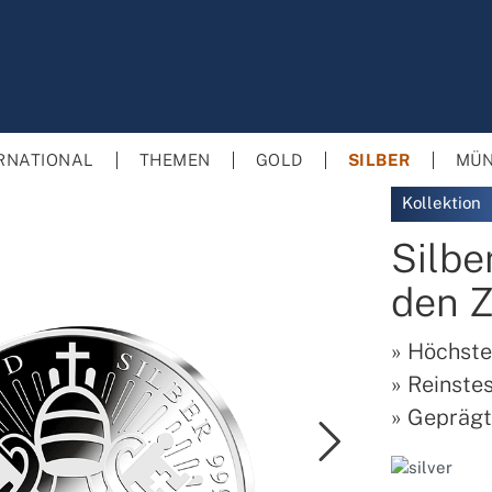
RNATIONAL
THEMEN
GOLD
SILBER
MÜN
Kollektion
Silb
den 
»
Höchste
»
Reinstes
»
Geprägt