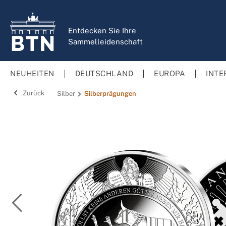
springen
Zur Hauptnavigation springen
Entdecken Sie Ihre
Sammelleidenschaft
NEUHEITEN
DEUTSCHLAND
EUROPA
INTE
Zurück
Silber
Silberprägungen