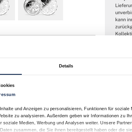
Lieferu
unverbi
kann in
zurückg
Kollekt
pausier
Sie es 
Abgabe 
Exempla
Details
Cookies
ressum
halte und Anzeigen zu personalisieren, Funktionen für soziale 
Website zu analysieren. Außerdem geben wir Informationen zu Ih
r soziale Medien, Werbung und Analysen weiter. Unsere Partner 
Daten zusammen, die Sie ihnen bereitgestellt haben oder die si