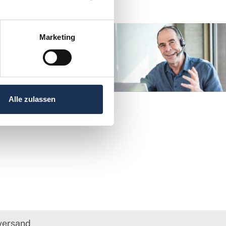
Marketing
direkt Kontakt mit
men?
4 906030
Alle zulassen
versand