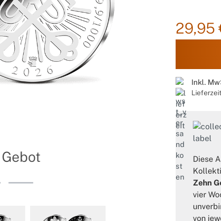
29,95 
Inkl. Mw
Lieferzei
Folgeprodukt der
 Gebot
Silber-Ge
Diese A
Kollekt
Zehn G
vier Wo
unverbi
von jew