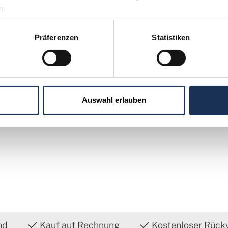
n.
Präferenzen
Statistiken
Sie möchten 
Kontakt
uns aufneh
(0)530
Auswahl erlauben
nd
Kauf auf Rechnung
Kostenloser Rück