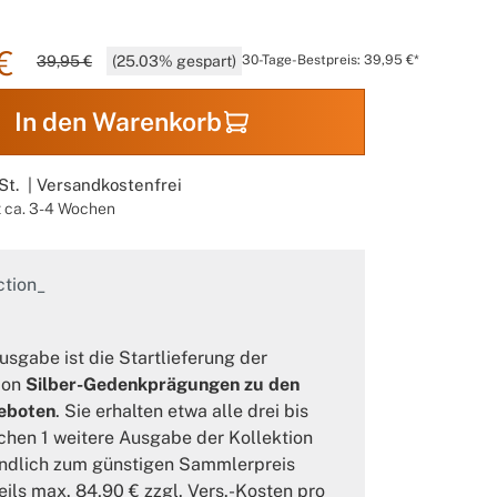
€
39,95 €
(25.03% gespart)
30-Tage-Bestpreis: 39,95 €*
In den Warenkorb
St. |
Versandkostenfrei
t ca. 3-4 Wochen
 Kollektion
denkprägung Das zweite Gebot
usgabe ist die Startlieferung der
ion
Silber-Gedenkprägungen zu den
eboten
. Sie erhalten etwa alle drei bis
chen 1 weitere Ausgabe der Kollektion
ndlich zum günstigen Sammlerpreis
eils max. 84,90 € zzgl. Vers.-Kosten pro