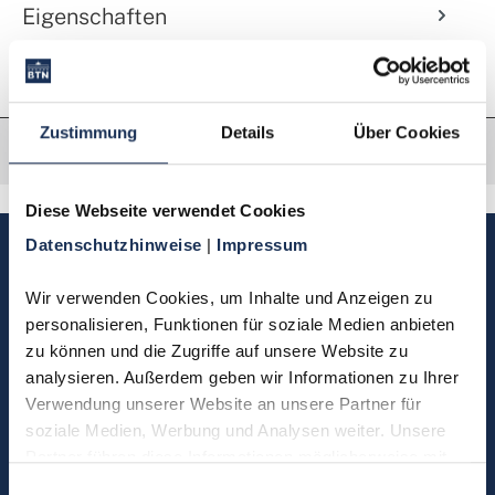
Eigenschaften
Zustimmung
Details
Über Cookies
Diese Webseite verwendet Cookies
Datenschutzhinweise 
| 
Impressum
Sie haben Fragen, möchten
Münzen bestellen oder eine
Wir verwenden Cookies, um Inhalte und Anzeigen zu 
Bestellung zurücksenden?
personalisieren, Funktionen für soziale Medien anbieten 
zu können und die Zugriffe auf unsere Website zu 
analysieren. Außerdem geben wir Informationen zu Ihrer 
Kontakt
Verwendung unserer Website an unsere Partner für 
soziale Medien, Werbung und Analysen weiter. Unsere 
Partner führen diese Informationen möglicherweise mit 
Sie möchten direkt Kontakt mit
weiteren Daten zusammen, die Sie ihnen bereitgestellt 
Einwilligungsauswahl