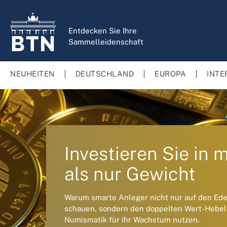
springen
Zur Hauptnavigation springen
Entdecken Sie Ihre
Sammelleidenschaft
NEUHEITEN
DEUTSCHLAND
EUROPA
INTE
Investieren Sie in 
als nur Gewicht
Warum smarte Anleger nicht nur auf den Ede
schauen, sondern den doppelten Wert-Hebel
Numismatik für ihr Wachstum nutzen.