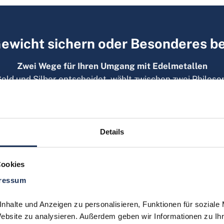
ewicht sichern oder Besonderes 
Zwei Wege für Ihren Umgang mit Edelmetallen
Gold und Silber entscheidet, wählt zwischen zwei Philoso
ie vertraute Sicherheit von Edelmetallen, setzen aber u
en Sie sich rein am aktuellen Materialpreis orientieren
storische Seltenheit und kulturelle Bedeutung einen Wert
t hinausgeht? Hier zeigen wir Ihnen den Unterschied zw
Details
terial-Anlage und dem Sammeln numismatischer Rarität
Cookies
ressum
Die Sammle
halte und Anzeigen zu personalisieren, Funktionen für soziale 
Fokus: Sammler
Website zu analysieren. Außerdem geben wir Informationen zu Ih