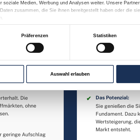
r soziale Medien, Werbung und Analysen weiter. Unsere Partner 
Daten zusammen, die Sie ihnen bereitgestellt haben oder die si
Was Sie kaufen:
n.
r reinsten Form, wie
Sie entscheiden si
tional gehandelte
historischer Bedeu
Präferenzen
Statistiken
Gewicht.
strenge Limitierun
Unikat.
Ihre Wertentwickl
1:1 am aktuellen
 Weltmarktpreis, steigt
Numismatische Bes
Auswahl erlauben
Materialpreis löse
und die Nicht-Verm
Das Potenzial:
rterhalt. Die
offmärkten, ohne
Sie genießen die S
sen.
Fundament. Dazu k
Wertsteigerung, di
Markt entsteht.
er geringe Aufschlag