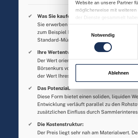
Website an unsere Partner fü
möglicherweise mit weiteren 
Was Sie kaufen:
der Dienste gesammelt habe
Sie erwerben physisches Edelmetall in seine
Einwilligungsauswahl
zum Beispiel klassische Barren oder interna
Notwendig
Standard-Münzen. Hier zählt vorrangig das 
Ihre Wertentwicklung:
Der Wert orientiert sich fast ausschließlich 
Börsenkurs von Gold oder Silber. Steigt der
Ablehnen
der Wert Ihres Bestandes.
Das Potenzial:
Diese Form bietet einen soliden, liquiden We
Entwicklung verläuft parallel zu den Rohst
zusätzlichen Einfluss durch Sammlerinteres
Die Kostenstruktur:
Der Preis liegt sehr nah am Materialwert. D