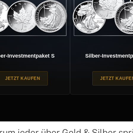
er-Investmentpaket S
Silber-Investmentp
JETZT KAUFEN
JETZT KAUFEN
um jeder über Gold & Silber spr