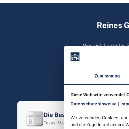
Reines G
Wer sich heute für 
bieten Ihnen d
Schwerpunkte. Möcht
Möglichkeit, durch hi
über das reine Gewich
Zustimmung
Ma
Diese Webseite verwendet 
Datenschutzhinweise 
| 
Imp
Die Basis-Anlage
Wir verwenden Cookies, um In
Fokus: Materialwert & Gewicht
und die Zugriffe auf unsere 