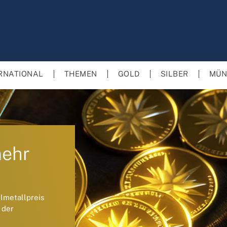
RNATIONAL
THEMEN
GOLD
SILBER
MÜN
mehr
lmetallpreis
 der