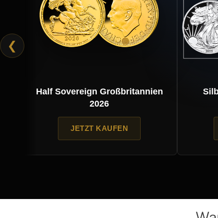
❮
Half Sovereign Großbritannien
Silb
2026
JETZT KAUFEN
War