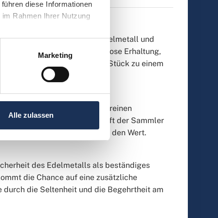
führen diese Informationen 
e im Rahmen Ihrer Nutzung 
ch für eine Kombination aus Edelmetall und
tung. Faktoren wie eine makellose Erhaltung,
Marketing
gen und das Alter machen das Stück zu einem
ung:
onderheiten können sich vom reinen
Alle zulassen
n. Oft bestimmt die Leidenschaft der Sammler
ehrbarkeit historischer Stücke den Wert.
icherheit des Edelmetalls als beständiges
ommt die Chance auf eine zusätzliche
e durch die Seltenheit und die Begehrtheit am