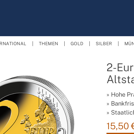
ERNATIONAL
THEMEN
GOLD
SILBER
MÜN
2-Eu
Altst
»
Hohe Pr
»
Bankfri
»
Staatlich
15,50 