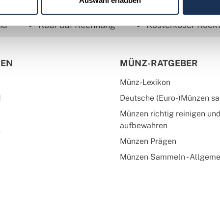
Auswahl erlauben
nd
Kauf auf Rechnung
Kostenloser Rück
IEN
MÜNZ-RATGEBER
Münz-Lexikon
d
Deutsche (Euro-)Münzen s
Münzen richtig reinigen un
aufbewahren
l
Münzen Prägen
Münzen Sammeln - Allgeme