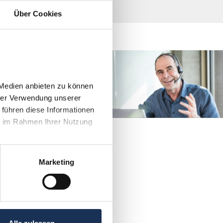
Über Cookies
direkt Kontakt mit
men?
Medien anbieten zu können 
4 906030
rer Verwendung unserer 
führen diese Informationen 
e im Rahmen Ihrer Nutzung 
Marketing