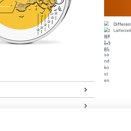
Differe
Lieferzei