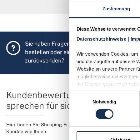
Zustimmung
Diese Webseite verwendet 
Datenschutzhinweise 
| 
Imp
Sie haben Fragen, möchten Münzen
bestellen oder eine Bestellung
Wir verwenden Cookies, um In
zurücksenden?
und die Zugriffe auf unsere 
Website an unsere Partner fü
möglicherweise mit weiteren 
der Dienste gesammelt habe
Kundenbewertungen
Einwilligungsauswahl
Notwendig
sprechen für sich
Hier finden Sie Shopping-Erfahrungen von
Kunden wie Ihnen.