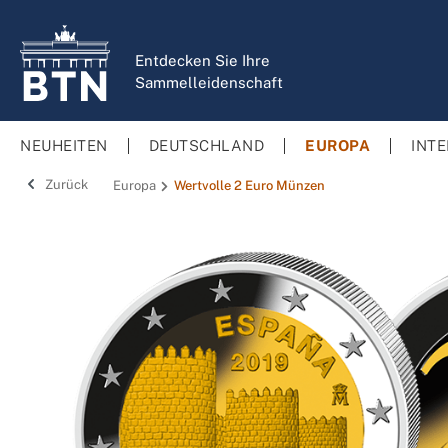
springen
Zur Hauptnavigation springen
Entdecken Sie Ihre
Sammelleidenschaft
NEUHEITEN
DEUTSCHLAND
EUROPA
INT
Zurück
Europa
Wertvolle 2 Euro Münzen