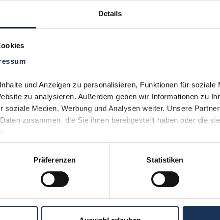
Details
Cookies
ressum
Sie möchten 
Kontakt
uns aufneh
halte und Anzeigen zu personalisieren, Funktionen für soziale 
(0)530
Website zu analysieren. Außerdem geben wir Informationen zu Ih
r soziale Medien, Werbung und Analysen weiter. Unsere Partner 
Daten zusammen, die Sie ihnen bereitgestellt haben oder die si
n.
Präferenzen
Statistiken