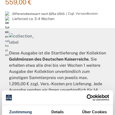
559,00 €
Zzgl. Versandkosten
Differenzbesteuert nach §25a UStG |
Lieferzeit ca. 3-4 Wochen
Diese Ausgabe ist die Startlieferung der Kollektion
Goldmünzen des Deutschen Kaiserreichs
. Sie
erhalten etwa alle drei bis vier Wochen 1 weitere
Ausgabe der Kollektion unverbindlich zum
günstigen Sammlerpreis von jeweils max.
1.295,00 € zzgl. Vers.-Kosten pro Lieferung. Jede
Ausgabe senden wir Ihnen unverbindlich für 14
Tage zur Ansicht zu, sie kann innerhalb dieser Zeit
garantiert zurückgegeben werden. Sie können Ihre
Kollektion ohne Angabe von Gründen jederzeit
Zustimmung
Details
Über Cookies
pausieren oder auch ganz beenden. Probieren Sie