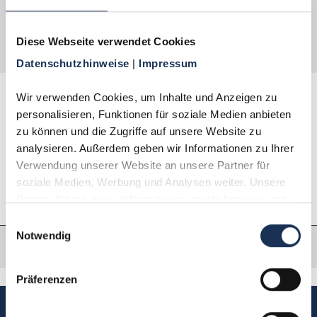
es aus, Sie werden begeistert sein! Die Abgabe zu
diesem Vorzugspreis ist auf 1 Exemplar je
Diese Webseite verwendet Cookies
Haushalt begrenzt.
Datenschutzhinweise 
| 
Impressum
Wir verwenden Cookies, um Inhalte und Anzeigen zu 
personalisieren, Funktionen für soziale Medien anbieten 
Beschreibung
zu können und die Zugriffe auf unsere Website zu 
analysieren. Außerdem geben wir Informationen zu Ihrer 
Eigenschaften
Verwendung unserer Website an unsere Partner für 
soziale Medien, Werbung und Analysen weiter. Unsere 
Partner führen diese Informationen möglicherweise mit 
weiteren Daten zusammen, die Sie ihnen bereitgestellt 
Einwilligungsauswahl
haben oder die sie im Rahmen Ihrer Nutzung der Dienste 
Notwendig
gesammelt haben.
Präferenzen
Sie haben Fragen, möchten