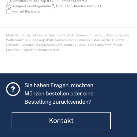
Geprüfter Online-Shop (EHI)
Echtheitsgarantie
14-Tage-Ansichtsgarantie
Über 1 Mio. Kunden seit 1993
Kauf auf Rechnung
Münzabbildung: 5-Euro-Sammelmünze 2026 „Ariane 6“ · Serie „Erforschung des
Weltraums“ © Bundesrepublik Deutschland, Bundesministerium der Finanzen ·
Entwurf Bildseite: Sascha Morawetz, Berlin · Quelle: Bundesministerium der
Finanzen / Staatliche Münze Berlin
Sie haben Fragen, möchten
Münzen bestellen oder eine
Bestellung zurücksenden?
Kontakt