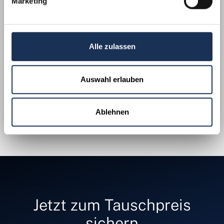
Marketing
Prägequalität
Stempelglanz / PP
Limitierung
Staatlich limitiert
Alle zulassen
Randschrift
Erforschung des Weltraums ✦
Auswahl erlauben
JETZT SICHERN
⚠ Max. 1 Exemplar pro Haushalt · 14-Tage-Ansichtsgarantie
Ablehnen
Jetzt zum Tauschpreis
sichern