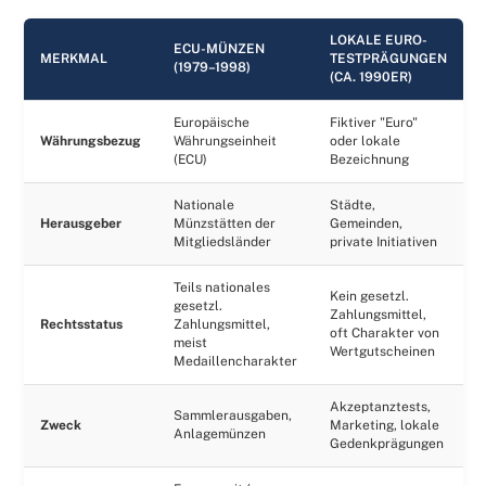
LOKALE EURO-
ECU-MÜNZEN
MERKMAL
TESTPRÄGUNGEN
(1979–1998)
(CA. 1990ER)
Europäische
Fiktiver "Euro"
Währungsbezug
Währungseinheit
oder lokale
(ECU)
Bezeichnung
Nationale
Städte,
Herausgeber
Münzstätten der
Gemeinden,
Mitgliedsländer
private Initiativen
Teils nationales
Kein gesetzl.
gesetzl.
Zahlungsmittel,
Rechtsstatus
Zahlungsmittel,
oft Charakter von
meist
Wertgutscheinen
Medaillencharakter
Akzeptanztests,
Sammlerausgaben,
Zweck
Marketing, lokale
Anlagemünzen
Gedenkprägungen