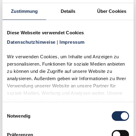
Zustimmung
Details
Über Cookies
Die ECU war primär eine offizielle
Rechnungseinheit der Europäischen
Gemeinschaft. Münzen in der Währung ECU waren
Diese Webseite verwendet Cookies
keine gemeinschaftsweit gültigen Zahlungsmittel.
Datenschutzhinweise 
| 
Impressum
Einzelne Länder wie Belgien gaben ECU-
Prägungen jedoch einen nationalen Status als
Wir verwenden Cookies, um Inhalte und Anzeigen zu 
gesetzliches Zahlungsmittel.
personalisieren, Funktionen für soziale Medien anbieten 
zu können und die Zugriffe auf unsere Website zu 
analysieren. Außerdem geben wir Informationen zu Ihrer 
Welchen numismatischen Status haben die
Verwendung unserer Website an unsere Partner für 
deutschen Euro-Vorläufer?
soziale Medien, Werbung und Analysen weiter. Unsere 
Partner führen diese Informationen möglicherweise mit 
Die vor 2002 in deutschen Städten und
weiteren Daten zusammen, die Sie ihnen bereitgestellt 
Einwilligungsauswahl
Gemeinden ausgegebenen "Euro-Münzen" waren
haben oder die sie im Rahmen Ihrer Nutzung der Dienste 
Notwendig
kein gesetzliches Zahlungsmittel. Sie hatten den
gesammelt haben.
Charakter von Medaillen, Notgeld oder zeitlich und
Präferenzen