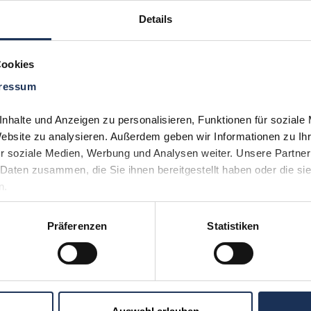
Details
Cookies
ressum
Sie möchten 
Kontakt
uns aufneh
halte und Anzeigen zu personalisieren, Funktionen für soziale 
(0)530
Website zu analysieren. Außerdem geben wir Informationen zu Ih
r soziale Medien, Werbung und Analysen weiter. Unsere Partner 
Daten zusammen, die Sie ihnen bereitgestellt haben oder die si
n.
Präferenzen
Statistiken