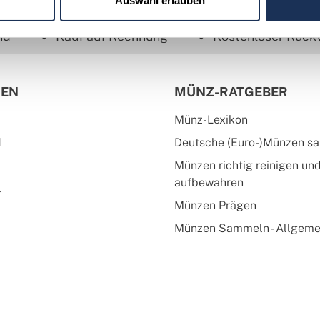
Auswahl erlauben
nd
Kauf auf Rechnung
Kostenloser Rück
IEN
MÜNZ-RATGEBER
Münz-Lexikon
d
Deutsche (Euro-)Münzen s
Münzen richtig reinigen un
aufbewahren
l
Münzen Prägen
Münzen Sammeln - Allgeme