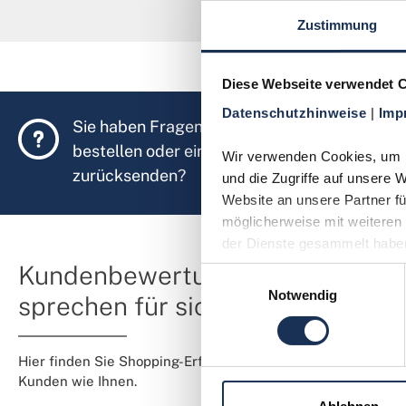
Zustimmung
Diese Webseite verwendet 
Datenschutzhinweise 
| 
Imp
Sie haben Fragen, möchten Münzen
bestellen oder eine Bestellung
Wir verwenden Cookies, um In
zurücksenden?
und die Zugriffe auf unsere 
Website an unsere Partner fü
möglicherweise mit weiteren 
der Dienste gesammelt habe
Kundenbewertungen
Einwilligungsauswahl
Notwendig
sprechen für sich
Hier finden Sie Shopping-Erfahrungen von
Kunden wie Ihnen.