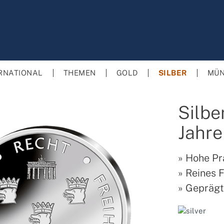
RNATIONAL
THEMEN
GOLD
SILBER
MÜN
Silb
Jahre
»
Hohe Pr
»
Reines F
»
Geprägt 