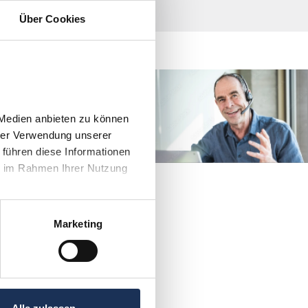
Über Cookies
direkt Kontakt mit
men?
Medien anbieten zu können 
4 906030
rer Verwendung unserer 
führen diese Informationen 
e im Rahmen Ihrer Nutzung 
Marketing