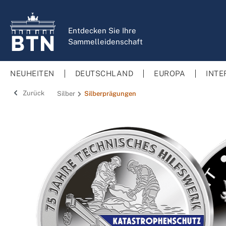
springen
Zur Hauptnavigation springen
Entdecken Sie Ihre
Sammelleidenschaft
NEUHEITEN
DEUTSCHLAND
EUROPA
INTE
Zurück
Silber
Silberprägungen