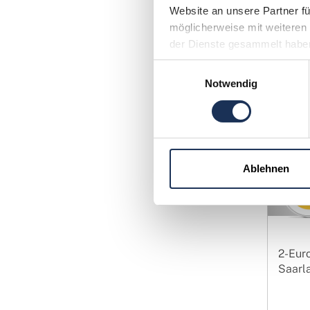
Schwarzf
Website an unsere Partner fü
ermöglic
möglicherweise mit weiteren 
zu etabl
der Dienste gesammelt habe
Einwilligungsauswahl
Notwendig
Ablehnen
2-Eur
Saarla