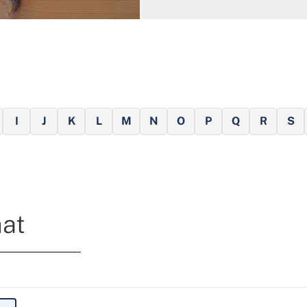
I
J
K
L
M
N
O
P
Q
R
S
at