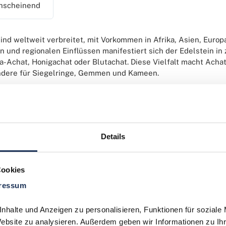
hscheinend
ind weltweit verbreitet, mit Vorkommen in Afrika, Asien, Europ
n und regionalen Einflüssen manifestiert sich der Edelstein in
-Achat, Honigachat oder Blutachat. Diese Vielfalt macht Ach
ndere für Siegelringe, Gemmen und Kameen.
 Schmuckherstellung hinaus fanden Achate historische Verwe
, Rosenkränze und Armbänder gefertigt, und aufgrund ihrer ho
r Herstellung von Mörsern und Reibschalen. In der modernen
M
ng eingesetzt. Ihr charakteristischer Glanz und die einzigarti
Details
e Ästhetik und machen sie zu einem attraktiven Sammlerstück.
nische und industrielle Anwendungen, was seine Bedeutung als 
ne mit vielen Qualitäten, die sich über verschiedene
Themen
er
Cookies
ressum
orische
Bedeutung des Achats reicht bis ins alte Ägypten zurüc
t wurde. Im 17. und 18. Jahrhundert entwickelte sich in Europa 
halte und Anzeigen zu personalisieren, Funktionen für soziale 
ar-Oberstein in
Deutschland
war. Ein entscheidender Impuls für 
Website zu analysieren. Außerdem geben wir Informationen zu Ih