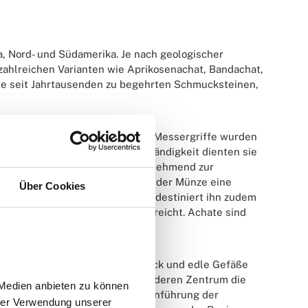
a, Nord- und Südamerika. Je nach geologischer
 zahlreichen Varianten wie Aprikosenachat, Bandachat,
ate seit Jahrtausenden zu begehrten Schmucksteinen,
ndung in Alltagsgegenständen. Messergriffe wurden
hen Härte und chemischen Beständigkeit dienten sie
ünzprägung
werden Achate zunehmend zur
ge Streifenzeichnung verleihen jeder Münze eine
Über Cookies
 Die Robustheit des Achats prädestiniert ihn zudem
vielseitigen Edelstein unterstreicht. Achate sind
strecken.
k, wo er für Siegelringe, Schmuck und edle Gefäße
eine florierende Achatindustrie, deren Zentrum die
Medien anbieten zu können 
die lokale Wirtschaft war die Einführung der
rer Verwendung unserer 