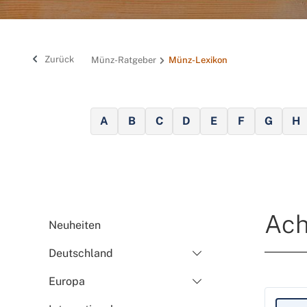
Zurück
Münz-Ratgeber
Münz-Lexikon
A
B
C
D
E
F
G
H
Ach
Neuheiten
Deutschland
Europa