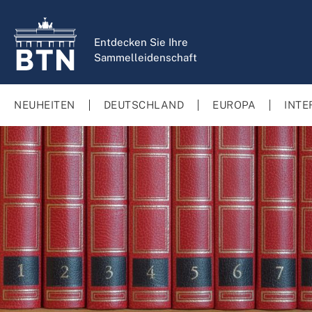
springen
Zur Hauptnavigation springen
Entdecken Sie Ihre
Sammelleidenschaft
NEUHEITEN
DEUTSCHLAND
EUROPA
INTE