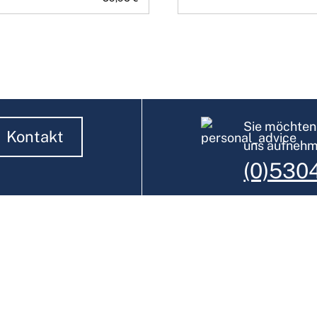
Sie möchten 
Kontakt
uns aufneh
(0)530