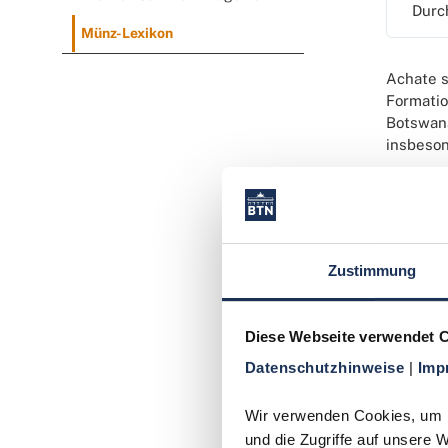
Durc
Münz-Lexikon
Achate s
Formatio
Botswana
insbeso
Über die
veredelt
sogar zu
Veredelu
Zustimmung
besonder
für tech
Edelstei
Diese Webseite verwendet 
Datenschutzhinweise 
| 
Imp
Die
hist
geschätz
Wir verwenden Cookies, um In
Stadt Id
und die Zugriffe auf unsere 