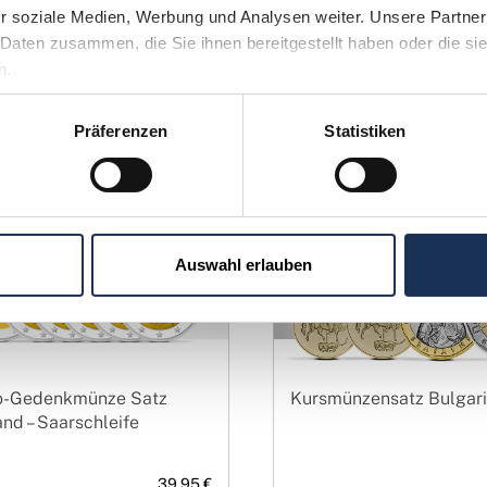
ärbetechnik im Jahr 1819. Durch Brennen konnten Achate daue
r soziale Medien, Werbung und Analysen weiter. Unsere Partner 
hte, erfolgreich mit dem aufstrebenden Onyx-Handel aus Süda
Daten zusammen, die Sie ihnen bereitgestellt haben oder die si
ieren.
n.
Präferenzen
Statistiken
Auswahl erlauben
o-Gedenkmünze Satz
Kursmünzensatz Bulgar
nd – Saarschleife
39,95 €