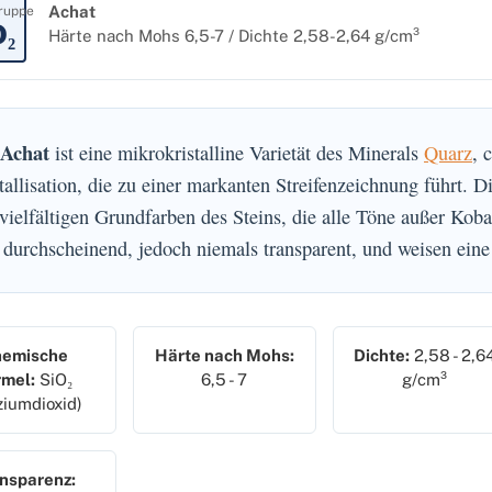
Achat
ruppe
O₂
Härte nach Mohs 6,5-7 / Dichte 2,58-2,64 g/cm³
Achat
ist eine mikrokristalline Varietät des Minerals
Quarz
, 
tallisation, die zu einer markanten Streifenzeichnung führt. D
vielfältigen Grundfarben des Steins, die alle Töne außer Kob
 durchscheinend, jedoch niemals transparent, und weisen eine
emische
Härte nach Mohs:
Dichte:
2,58 - 2,6
rmel:
SiO₂
6,5 - 7
g/cm³
iziumdioxid)
nsparenz: