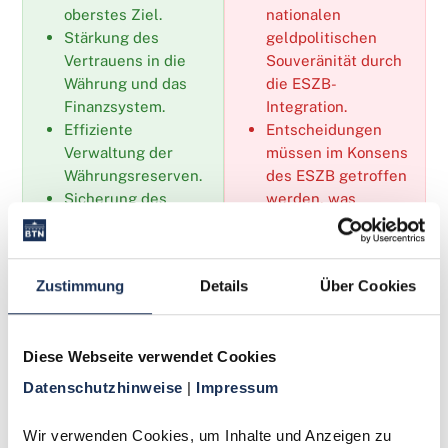
oberstes Ziel.
nationalen
Stärkung des
geldpolitischen
Vertrauens in die
Souveränität durch
Währung und das
die ESZB-
Finanzsystem.
Integration.
Effiziente
Entscheidungen
Verwaltung der
müssen im Konsens
Währungsreserven.
des ESZB getroffen
Sicherung des
werden, was
reibungslosen
Kompromisse
nationalen und
erfordert.
internationalen
Komplexität der
Zustimmung
Details
Über Cookies
Zahlungsverkehrs.
Koordination
Unabhängigkeit von
innerhalb eines
politischen
supranationalen
Diese Webseite verwendet Cookies
Weisungen.
Systems.
Datenschutzhinweise 
| 
Impressum
Wir verwenden Cookies, um Inhalte und Anzeigen zu 