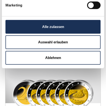
Sind Münzen mit Doppelsenkung immer wertvoller?
Marketing
Nicht zwangsläufig. Der Wert einer Münze mit Doppelsenkung
hängt stark von der Deutlichkeit und Ästhetik der Dopplung ab.
Eine sehr ausgeprägte und seltene Doppelsenkung kann den
Wert erheblich steigern, während eine kaum sichtbare Dopplung
oft nur einen geringen oder gar keinen Mehrwert hat. Da es sich
Alle zulassen
um einen Stempelfehler handelt, sind oft viele Exemplare mit
der gleichen Doppelsenkung im Umlauf, was die Seltenheit
mindert.
Auswahl erlauben
Ablehnen