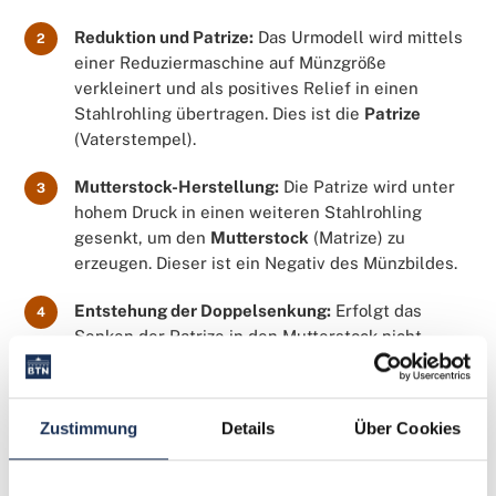
Reduktion und Patrize:
Das Urmodell wird mittels
2
einer Reduziermaschine auf Münzgröße
verkleinert und als positives Relief in einen
Stahlrohling übertragen. Dies ist die
Patrize
(Vaterstempel).
Mutterstock-Herstellung:
Die Patrize wird unter
3
hohem Druck in einen weiteren Stahlrohling
gesenkt, um den
Mutterstock
(Matrize) zu
erzeugen. Dieser ist ein Negativ des Münzbildes.
Entstehung der Doppelsenkung:
Erfolgt das
4
Senken der Patrize in den Mutterstock nicht
absolut präzise und wiederholt sich der Vorgang
mit einer minimalen Verschiebung oder Drehung,
entsteht eine Doppelsenkung im Mutterstock.
Zustimmung
Details
Über Cookies
Arbeitsstempel:
Vom fehlerhaften Mutterstock
5
werden anschließend die eigentlichen