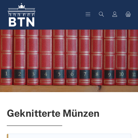
alt springen
Geknitterte Münzen