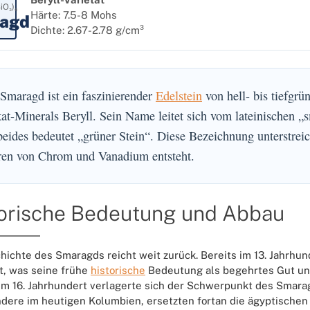
iO₃)₆
Härte: 7.5-8 Mohs
agd
Dichte: 2.67-2.78 g/cm³
Smaragd ist ein faszinierender
Edelstein
von hell- bis tiefgrü
kat-Minerals Beryll. Sein Name leitet sich vom lateinischen
beides bedeutet „grüner Stein“. Diese Bezeichnung unterstreic
ren von Chrom und Vanadium entsteht.
orische Bedeutung und Abbau
hichte des Smaragds reicht weit zurück. Bereits im 13. Jahrhun
, was seine frühe
historische
Bedeutung als begehrtes Gut unt
im 16. Jahrhundert verlagerte sich der Schwerpunkt des Smar
dere im heutigen Kolumbien, ersetzten fortan die ägyptischen 