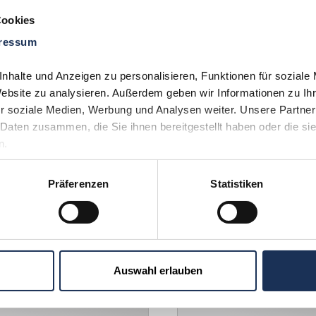
Cookies
Förderländer stellt der Smaragdhandel einen erheblichen Wirtsc
ressum
e Exportvolumina zwischen 150 und 400 Millionen US-Dollar. Par
arkt, was die globale Nachfrage und den hohen Wert dieses Ed
halte und Anzeigen zu personalisieren, Funktionen für soziale 
Website zu analysieren. Außerdem geben wir Informationen zu Ih
emische
Mineralklasse:
Kristallsystem:
r soziale Medien, Werbung und Analysen weiter. Unsere Partner 
Formel:
Ringsilikate
Hexagonal
Daten zusammen, die Sie ihnen bereitgestellt haben oder die si
Al₂(SiO₃)₆
(Beryll-Gruppe)
n.
Präferenzen
Statistiken
:
Grün (durch
Transparenz:
Cr, V)
Durchsichtig bis
undurchsichtig
Auswahl erlauben