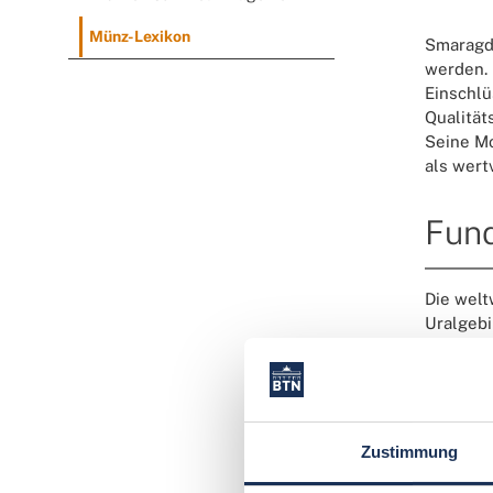
Münz-Lexikon
Smaragd
werden. 
Einschlü
Qualität
Seine Mo
als wert
Fund
Die welt
Uralgebi
von Bede
konkurri
Ein hera
Zustimmung
entdeckt
bekannt