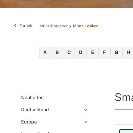
Zurück
Münz-Ratgeber
Münz-Lexikon
A
B
C
D
E
F
G
H
Sm
Neuheiten
Deutschland
Europa