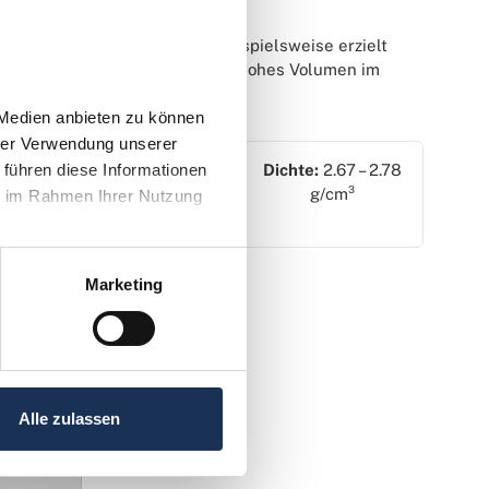
haftsfaktor dar. Kolumbien beispielsweise erzielt
allel dazu existiert ein ähnlich hohes Volumen im
elsteins unterstreicht.
Medien anbieten zu können 
rer Verwendung unserer 
Mohs-Härte:
7.5 –
Dichte:
2.67 – 2.78
führen diese Informationen 
8
g/cm³
e im Rahmen Ihrer Nutzung 
Marketing
Alle zulassen