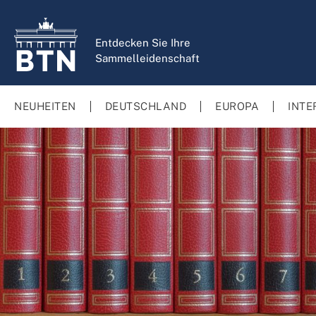
springen
Zur Hauptnavigation springen
Entdecken Sie Ihre
Sammelleidenschaft
NEUHEITEN
DEUTSCHLAND
EUROPA
INTE