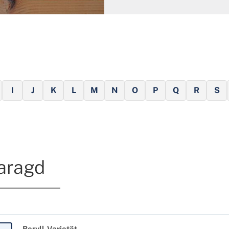
I
J
K
L
M
N
O
P
Q
R
S
aragd
Beryll-Varietät