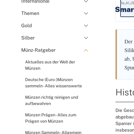
International
Be₃Al₂(S
Smar
Themen
Gold
Silber
Der 
Sili
Münz-Ratgeber
ab, 
Aktuelles aus der Welt der
Spu
Münzen
Deutsche (Euro-)Münzen
sammeln - Alles wissenswerte
Hist
Münzen richtig reinigen und
aufbewahren
Die Gesc
Münzen Prägen - Alles zum
abgebaut
Prägen von Münzen
Spanier 
insbeson
Münzen Sammeln - Allgemein