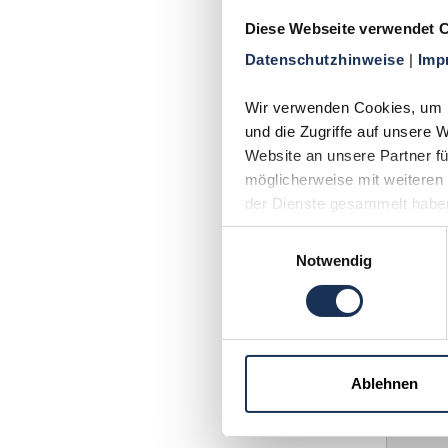
Diese Webseite verwendet 
Für die 
Datenschutzhinweise 
| 
Imp
jährlich
Schwarzm
Wir verwenden Cookies, um In
und die Zugriffe auf unsere 
Ch
Website an unsere Partner fü
möglicherweise mit weiteren 
Be₃
der Dienste gesammelt habe
Einwilligungsauswahl
Notwendig
Farbe
Ablehnen