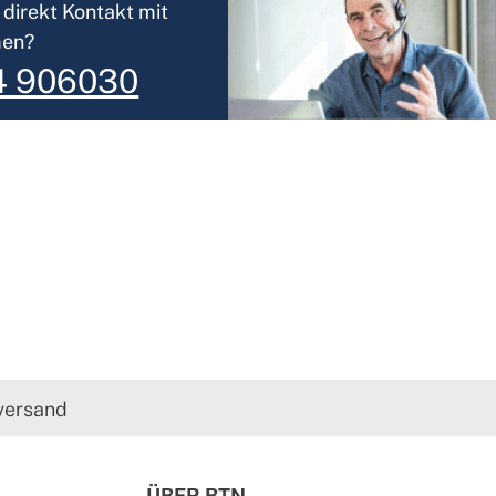
direkt Kontakt mit
men?
4 906030
versand
ÜBER BTN