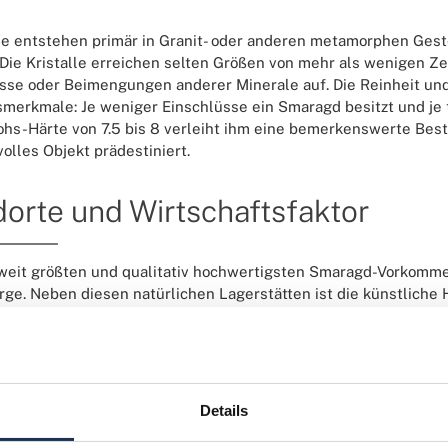
e entstehen primär in Granit- oder anderen metamorphen Ges
Die Kristalle erreichen selten Größen von mehr als wenigen Ze
sse oder Beimengungen anderer Minerale auf. Die Reinheit und
smerkmale: Je weniger Einschlüsse ein Smaragd besitzt und je ti
hs-Härte von 7.5 bis 8 verleiht ihm eine bemerkenswerte Bestä
volles Objekt prädestiniert.
orte und Wirtschaftsfaktor
weit größten und qualitativ hochwertigsten Smaragd-Vorkommen
rge. Neben diesen natürlichen Lagerstätten ist die künstlich
utung, um den Bedarf zu decken. Ein makelloser, tiefgrüner S
eren.
usragendes Beispiel ist der „Teodora“ oder „Gottesgeschenk“ g
Details
 und in Indien geschliffen wurde. Mit einem Gewicht von rund 
en Smaragde.