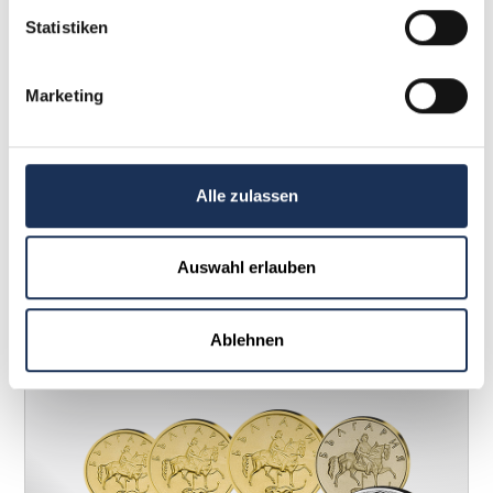
Statistiken
Marketing
2-Euro-Gedenkmünze Satz Saarland –
Alle zulassen
Saarschleife
39,95 €
Auswahl erlauben
Weitere Details
Ablehnen