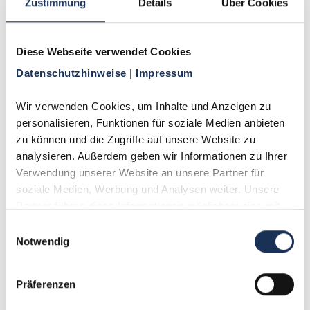
Zustimmung
Details
Über Cookies
Dreier-Münzen bieten ein faszinierendes
Sammelgebiet aufgrund ihrer regionalen Vielfalt
und des Materialwechsels von Silber zu Kupfer.
Diese Webseite verwendet Cookies
Besonders gesucht sind gut erhaltene
Datenschutzhinweise 
| 
Impressum
Silberprägungen aus dem 16. Jahrhundert sowie
Exemplare mit spezifischen Prägezeichen oder
dem seltenen Zahlenrätsel Kurfürst Georgs. Die
Wir verwenden Cookies, um Inhalte und Anzeigen zu 
Unterscheidung zwischen sächsischen und
personalisieren, Funktionen für soziale Medien anbieten 
süddeutschen Typen, sowie die verschiedenen
zu können und die Zugriffe auf unsere Website zu 
Münzstätten, ermöglichen eine spezialisierte
analysieren. Außerdem geben wir Informationen zu Ihrer 
Sammlung.
Verwendung unserer Website an unsere Partner für 
soziale Medien, Werbung und Analysen weiter. Unsere 
Partner führen diese Informationen möglicherweise mit 
weiteren Daten zusammen, die Sie ihnen bereitgestellt 
Einwilligungsauswahl
haben oder die sie im Rahmen Ihrer Nutzung der Dienste 
Notwendig
gesammelt haben.
Präferenzen