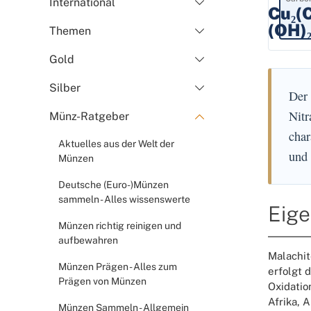
International
Cu₂(
(OH)
Themen
Gold
Silber
Der 
Nitr
Münz-Ratgeber
char
Aktuelles aus der Welt der
und 
Münzen
Deutsche (Euro-)Münzen
sammeln - Alles wissenswerte
Eige
Münzen richtig reinigen und
aufbewahren
Malachit
Münzen Prägen - Alles zum
erfolgt 
Prägen von Münzen
Oxidatio
Afrika, 
Münzen Sammeln - Allgemein