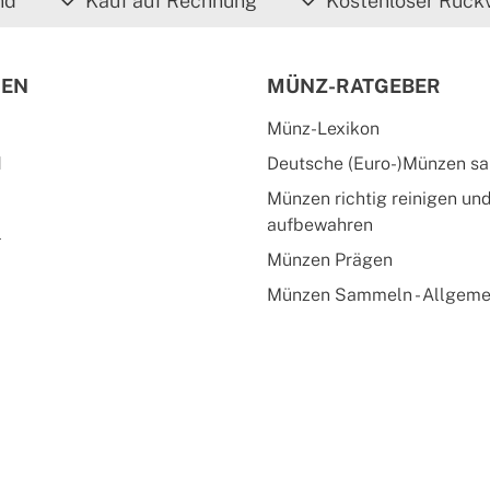
nd
Kauf auf Rechnung
Kostenloser Rück
IEN
MÜNZ-RATGEBER
Münz-Lexikon
d
Deutsche (Euro-)Münzen s
Münzen richtig reinigen un
aufbewahren
l
Münzen Prägen
Münzen Sammeln - Allgeme