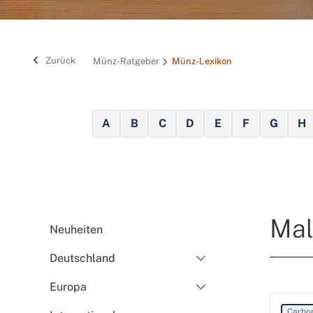
Zurück
Münz-Ratgeber
Münz-Lexikon
A
B
C
D
E
F
G
H
Mal
Neuheiten
Deutschland
Europa
Carbo