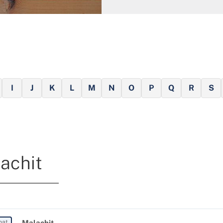
I
J
K
L
M
N
O
P
Q
R
S
achit
nat
Malachit