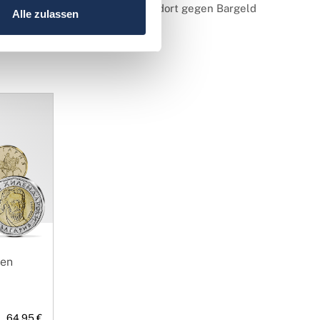
 sie ausgegeben hat. Sie können dort gegen Bargeld
Alle zulassen
den.
ien
64,95 €