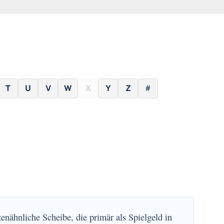
T
U
V
W
X
Y
Z
#
zenähnliche Scheibe, die primär als Spielgeld in