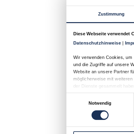
Ei
3
Gü
Zustimmung
Ca
ei
Diese Webseite verwendet 
Häufi
Datenschutzhinweise 
| 
Imp
Sin
Wir verwenden Cookies, um In
und die Zugriffe auf unsere 
Nei
Website an unsere Partner fü
aus
möglicherweise mit weiteren 
der Dienste gesammelt habe
War
Einwilligungsauswahl
Der
Notwendig
Ein
beg
Kan