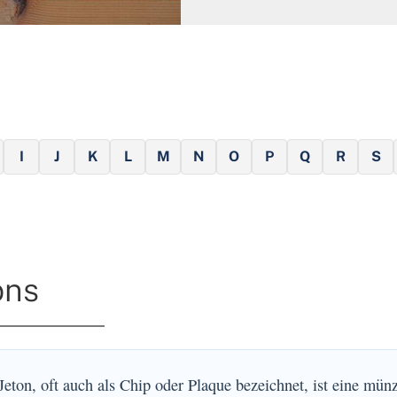
I
J
K
L
M
N
O
P
Q
R
S
ons
Jeton, oft auch als Chip oder Plaque bezeichnet, ist eine mün