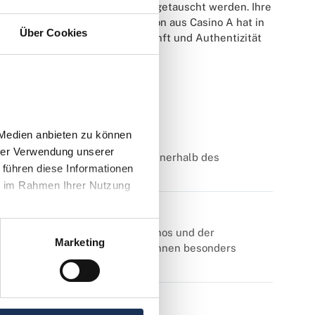
n Casino gegen Bargeld zurückgetauscht werden. Ihre
 das sie ausgegeben hat. Ein Jeton aus Casino A hat in
Über Cookies
l für Sammler, da sie die Herkunft und Authentizität
Medien anbieten zu können 
rer Verwendung unserer 
ieren lediglich einen Geldwert innerhalb des
führen diese Informationen 
e im Rahmen Ihrer Nutzung 
lter, Zustand, dem Ruf des Casinos und der
Marketing
nen Casinos stammende Jetons können besonders