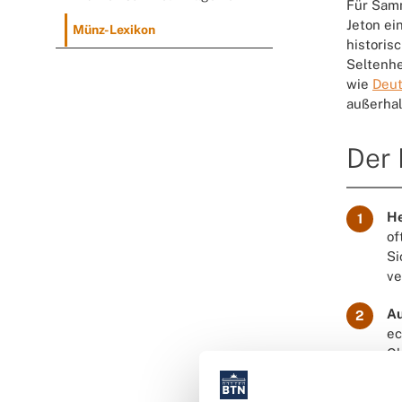
Für Samm
Jeton ei
Münz-Lexikon
historis
Seltenhe
wie
Deu
außerhal
Der 
He
1
of
Si
ve
Au
2
ec
Gl
Be