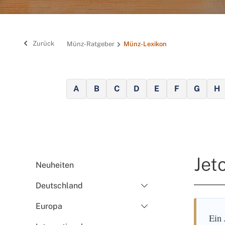
Zurück
Münz-Ratgeber
Münz-Lexikon
A
B
C
D
E
F
G
H
Jet
Neuheiten
Deutschland
Europa
Ein 