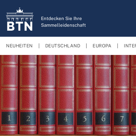
springen
Zur Hauptnavigation springen
Entdecken Sie Ihre
Sammelleidenschaft
NEUHEITEN
DEUTSCHLAND
EUROPA
INTE