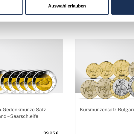
n, Casino-Jetons sind ausschließlich in dem Casino gültig, das
Auswahl erlauben
getauscht, aber nicht in anderen Einrichtungen verwendet wer
o-Gedenkmünze Satz
Kursmünzensatz Bulgar
nd – Saarschleife
39,95 €