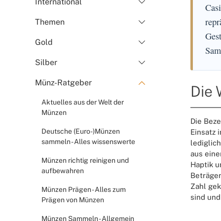
International
Casi
repr
Themen
Gest
Gold
Sam
Silber
Münz-Ratgeber
Die 
Aktuelles aus der Welt der
Münzen
Die Beze
Deutsche (Euro-)Münzen
Einsatz 
sammeln - Alles wissenswerte
lediglic
aus eine
Münzen richtig reinigen und
Haptik u
aufbewahren
Beträgen
Zahl gek
Münzen Prägen - Alles zum
sind und
Prägen von Münzen
Münzen Sammeln - Allgemein