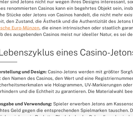
ler sind Jetons nicht nur wegen ihres Designs interessant, s
nes renommierten Casinos kann ein begehrtes Objekt sein, in
che Stücke oder Jetons von Casinos handelt, die nicht mehr ex
it, den Zustand, die Ästhetik und die Authentizität des Jeton
tsche Euro-Münzen
, die einen intrinsischen oder staatlich gara
b des ausgebenden Casinos meist nur ideeller Natur, es sei de
Lebenszyklus eines Casino-Jeton
rstellung und Design:
Casino-Jetons werden mit größter Sorgfal
t den Namen des Casinos, den Wert und eine Registriernummer
cherheitsmerkmalen wie Hologrammen, UV-Markierungen oder 
rhindern und die Echtheit zu garantieren. Die Materialwahl bee
sgabe und Verwendung:
Spieler erwerben Jetons am Kassenscha
htes Geld gegen die entsprechenden Spielmarken tauschen. Di
ücksspielen wie Roulette, Black Jack oder Poker. Ihre physische
standteil des Casino-Erlebnisses.