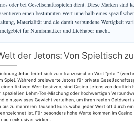
nos oder bei Gesellschaftsspielen dient. Diese Marken sind k
äsentieren einen bestimmten Wert innerhalb eines spezifischen
altung, Materialität und die damit verbundene Wertigkeit vari
melgebiet für Numismatiker und Liebhaber macht.
Welt der Jetons: Von Spieltisch 
ichnung Jeton leitet sich vom französischen Wort "jeter" (werfe
im Spiel. Während preiswerte Jetons für private Gesellschaftss
h einen fiktiven Wert besitzen, sind Casino-Jetons von deutlich
r speziellen Lehm-Ton-Mischung oder hochwertigen Verbundwe
nd ein gewisses Gewicht verleihen, um ihren realen Geldwert z
 bis zu mehreren Tausend Euro, wobei jeder Wert oft durch ein
ennzeichnet ist. Für besonders hohe Werte kommen im Casino 
 noch exklusiver wirken.