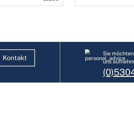
Sie möchten 
Kontakt
uns aufneh
(0)530