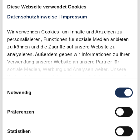
Diese Webseite verwendet Cookies
Datenschutzhinweise 
| 
Impressum
2-Euro-Gedenkmünze Satz Saarland –
Saarschleife
Wir verwenden Cookies, um Inhalte und Anzeigen zu 
personalisieren, Funktionen für soziale Medien anbieten 
39,95 €
zu können und die Zugriffe auf unsere Website zu 
analysieren. Außerdem geben wir Informationen zu Ihrer 
Weitere Details
Verwendung unserer Website an unsere Partner für 
soziale Medien, Werbung und Analysen weiter. Unsere 
Partner führen diese Informationen möglicherweise mit 
weiteren Daten zusammen, die Sie ihnen bereitgestellt 
Einwilligungsauswahl
haben oder die sie im Rahmen Ihrer Nutzung der Dienste 
Notwendig
gesammelt haben.
Präferenzen
Statistiken