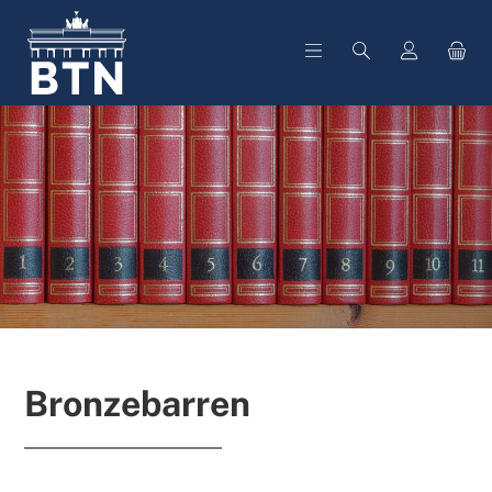
alt springen
Bronzebarren