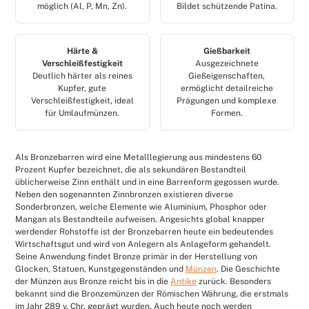
möglich (Al, P, Mn, Zn).
Bildet schützende Patina.
Härte &
Gießbarkeit
Verschleißfestigkeit
Ausgezeichnete
Deutlich härter als reines
Gießeigenschaften,
Kupfer, gute
ermöglicht detailreiche
Verschleißfestigkeit, ideal
Prägungen und komplexe
für Umlaufmünzen.
Formen.
Als Bronzebarren wird eine Metalllegierung aus mindestens 60
Prozent Kupfer bezeichnet, die als sekundären Bestandteil
üblicherweise Zinn enthält und in eine Barrenform gegossen wurde.
Neben den sogenannten Zinnbronzen existieren diverse
Sonderbronzen, welche Elemente wie Aluminium, Phosphor oder
Mangan als Bestandteile aufweisen. Angesichts global knapper
werdender Rohstoffe ist der Bronzebarren heute ein bedeutendes
Wirtschaftsgut und wird von Anlegern als Anlageform gehandelt.
Seine Anwendung findet Bronze primär in der Herstellung von
Glocken, Statuen, Kunstgegenständen und
Münzen
. Die Geschichte
der Münzen aus Bronze reicht bis in die
Antike
zurück. Besonders
bekannt sind die Bronzemünzen der Römischen Währung, die erstmals
im Jahr 289 v. Chr. geprägt wurden. Auch heute noch werden