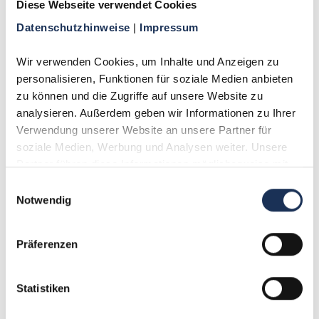
Diese Webseite verwendet Cookies
2-Euro-Gedenkmünze Satz Saarland –
Datenschutzhinweise 
| 
Impressum
Saarschleife
Wir verwenden Cookies, um Inhalte und Anzeigen zu 
39,95 €
personalisieren, Funktionen für soziale Medien anbieten 
zu können und die Zugriffe auf unsere Website zu 
Weitere Details
analysieren. Außerdem geben wir Informationen zu Ihrer 
Verwendung unserer Website an unsere Partner für 
soziale Medien, Werbung und Analysen weiter. Unsere 
Partner führen diese Informationen möglicherweise mit 
weiteren Daten zusammen, die Sie ihnen bereitgestellt 
Einwilligungsauswahl
haben oder die sie im Rahmen Ihrer Nutzung der Dienste 
Notwendig
gesammelt haben.
Präferenzen
Statistiken
Kursmünzensatz Bulgarien