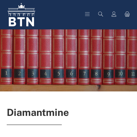
alt springen
Diamantmine