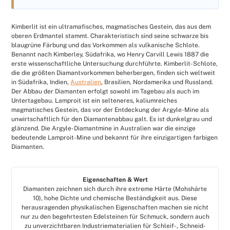
Kimberlit ist ein ultramafisches, magmatisches Gestein, das aus dem
oberen Erdmantel stammt. Charakteristisch sind seine schwarze bis
blaugrüne Färbung und das Vorkommen als vulkanische Schlote.
Benannt nach Kimberley, Südafrika, wo Henry Carvill Lewis 1887 die
erste wissenschaftliche Untersuchung durchführte. Kimberlit-Schlote,
die die größten Diamantvorkommen beherbergen, finden sich weltweit
in Südafrika, Indien,
Australien
, Brasilien, Nordamerika und Russland.
Der Abbau der Diamanten erfolgt sowohl im Tagebau als auch im
Untertagebau. Lamproit ist ein selteneres, kaliumreiches
magmatisches Gestein, das vor der Entdeckung der Argyle-Mine als
unwirtschaftlich für den Diamantenabbau galt. Es ist dunkelgrau und
glänzend. Die Argyle-Diamantmine in Australien war die einzige
bedeutende Lamproit-Mine und bekannt für ihre einzigartigen farbigen
Diamanten.
Eigenschaften & Wert
Diamanten zeichnen sich durch ihre extreme Härte (Mohshärte
10), hohe Dichte und chemische Beständigkeit aus. Diese
herausragenden physikalischen Eigenschaften machen sie nicht
nur zu den begehrtesten Edelsteinen für Schmuck, sondern auch
zu unverzichtbaren Industriematerialien für Schleif-, Schneid-