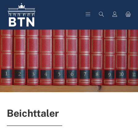
alt springen
Beichttaler