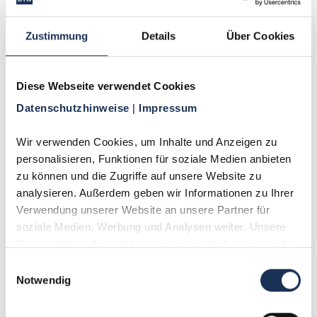
Zustimmung
Details
Über Cookies
Für Sammler
Beichttaler stellen ein faszinierendes und
Diese Webseite verwendet Cookies
abgeschlossenes
Thema
für Numismatiker dar,
Datenschutzhinweise 
| 
Impressum
da sie ausschließlich von einem einzigen
Kurfürsten in einem einzigen Jahr geprägt
wurden. Ihre Seltenheit, insbesondere in gutem
Wir verwenden Cookies, um Inhalte und Anzeigen zu 
Erhaltungszustand, führt dazu, dass sie auf
personalisieren, Funktionen für soziale Medien anbieten 
Auktionen regelmäßig Werte von über
zu können und die Zugriffe auf unsere Website zu 
zehntausend Euro erzielen. Der Sammlerwert
analysieren. Außerdem geben wir Informationen zu Ihrer 
übersteigt den reinen Edelmetallwert der
Verwendung unserer Website an unsere Partner für 
Silber
münzen erheblich, was sie zu begehrten
soziale Medien, Werbung und Analysen weiter. Unsere 
Objekten für anspruchsvolle Kollektionen macht.
Partner führen diese Informationen möglicherweise mit 
weiteren Daten zusammen, die Sie ihnen bereitgestellt 
Einwilligungsauswahl
haben oder die sie im Rahmen Ihrer Nutzung der Dienste 
Notwendig
gesammelt haben.