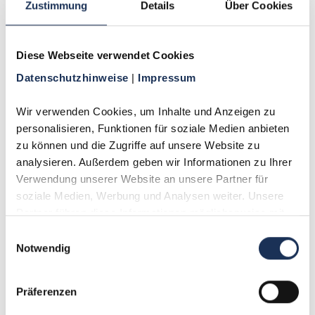
Zustimmung
Details
Über Cookies
Für Sammler
Diese Webseite verwendet Cookies
Für Sammler sind die bronzenen As-Teilstücke,
Datenschutzhinweise 
| 
Impressum
obwohl häufiger geprägt, aufgrund ihrer
Korrosionsanfälligkeit selten in guter Erhaltung
Wir verwenden Cookies, um Inhalte und Anzeigen zu 
zu finden. Der normale Silber-Denar hingegen ist
personalisieren, Funktionen für soziale Medien anbieten 
im Vergleich zu Messing- oder Bronze-Teilstücken
zu können und die Zugriffe auf unsere Website zu 
oft noch recht preiswert zu erwerben,
analysieren. Außerdem geben wir Informationen zu Ihrer 
insbesondere Exemplare aus der römischen
Kaiserzeit.
Verwendung unserer Website an unsere Partner für 
soziale Medien, Werbung und Analysen weiter. Unsere 
Partner führen diese Informationen möglicherweise mit 
weiteren Daten zusammen, die Sie ihnen bereitgestellt 
Einwilligungsauswahl
haben oder die sie im Rahmen Ihrer Nutzung der Dienste 
Notwendig
gesammelt haben.
Präferenzen