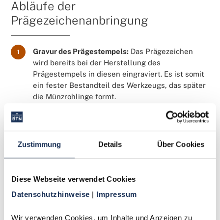
Abläufe der
Prägezeichenanbringung
Gravur des Prägestempels:
Das Prägezeichen
1
wird bereits bei der Herstellung des
Prägestempels in diesen eingraviert. Es ist somit
ein fester Bestandteil des Werkzeugs, das später
die Münzrohlinge formt.
Prägevorgang:
Während des eigentlichen
2
Prägevorgangs, bei dem der Stempel mit hohem
Druck auf den Münzrohling trifft, wird das
Zustimmung
Details
Über Cookies
Prägezeichen zusammen mit dem gesamten
Münzbild in das Metall geprägt. Es entsteht also
nicht nachträglich, sondern ist integraler
Diese Webseite verwendet Cookies
Bestandteil des Prägebildes.
Datenschutzhinweise 
| 
Impressum
Qualitätskontrolle:
Nach der Prägung
3
durchlaufen die Münzen eine strenge
Wir verwenden Cookies, um Inhalte und Anzeigen zu 